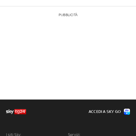
PUBBLICITÀ
ACCEDI A SKY GO
I siti Sky:
Servizi: