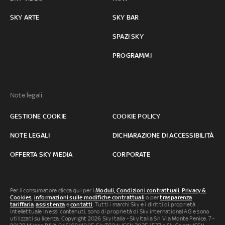
SKY ARTE
SKY BAR
SPAZI SKY
PROGRAMMI
Note legali:
GESTIONE COOKIE
COOKIE POLICY
NOTE LEGALI
DICHIARAZIONE DI ACCESSIBILITÀ
OFFERTA SKY MEDIA
CORPORATE
Per il consumatore clicca qui per i
Moduli, Condizioni contrattuali
,
Privacy &
Cookies
,
informazioni sulle modifiche contrattuali
o per
trasparenza
tariffaria
,
assistenza
e
contatti
. Tutti i marchi Sky e i diritti di proprietà
intellettuale in essi contenuti, sono di proprietà di Sky international AG e sono
utilizzati su licenza. Copyright 2026 Sky Italia - Sky Italia Srl Via Monte Penice, 7 -