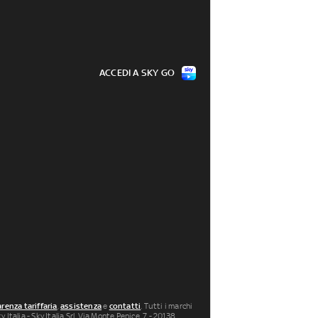
ACCEDI A SKY GO
renza tariffaria
,
assistenza
e
contatti
. Tutti i marchi
 Italia - Sky Italia Srl Via Monte Penice, 7 - 20138