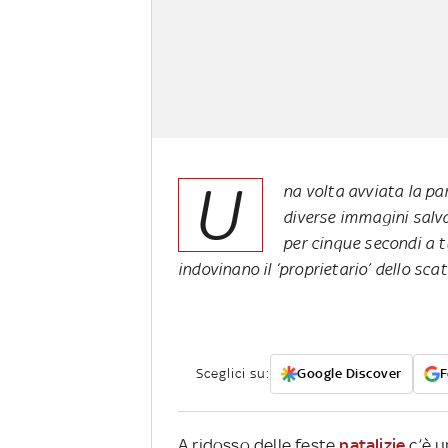
U
na volta avviata la pa
diverse immagini salvat
per cinque secondi a tu
indovinano il ‘proprietario’ dello sca
Sceglici su:
Google Discover
F
A ridosso delle feste
natalizie
c’è u