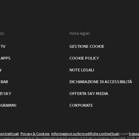
izi:
Note legali:
 TV
GESTIONE COOKIE
 APPS
COOKIE POLICY
W
NOTE LEGALI
 BAR
DICHIARAZIONE DI ACCESSIBILITÀ
ZI SKY
OFFERTA SKY MEDIA
GRAMMI
CORPORATE
contrattuali
,
Privacy & Cookies
,
informazioni sulle modifiche contrattuali
o per
traspa
uti, sono di proprietà di Sky international AG e sono utilizzati su licenza. Copyright 2026 Sky