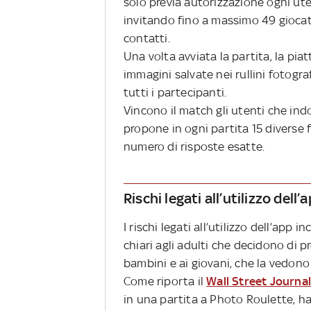
solo previa autorizzazione ogni uten
invitando fino a massimo 49 giocato
contatti.
Una volta avviata la partita, la pi
immagini salvate nei rullini fotogra
tutti i partecipanti.
Vincono il match gli utenti che indo
propone in ogni partita 15 diverse fo
numero di risposte esatte.
Rischi legati all’utilizzo dell’
I rischi legati all’utilizzo dell’ap
chiari agli adulti che decidono di 
bambini e ai giovani, che la vedo
Come riporta il
Wall Street Journa
in una partita a Photo Roulette, ha v