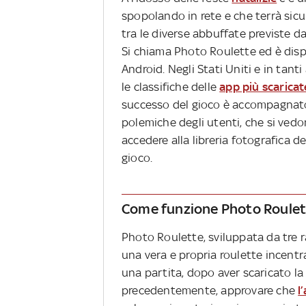
spopolando in rete e che terrà sic
tra le diverse abbuffate previste da
Si chiama Photo Roulette ed è dispo
Android. Negli Stati Uniti e in tant
le classifiche delle
app più scaricat
successo del gioco è accompagnato d
polemiche degli utenti, che si vedo
accedere alla libreria fotografica d
gioco.
Come funzione Photo Roulet
Photo Roulette, sviluppata da tre 
una vera e propria roulette incentra
una partita, dopo aver scaricato l
precedentemente, approvare che
l