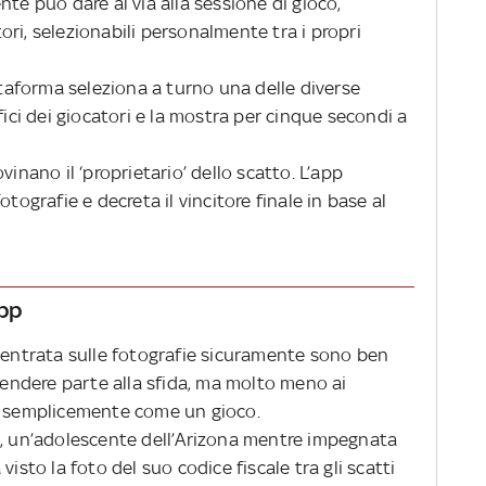
te può dare al via alla sessione di gioco,
ri, selezionabili personalmente tra i propri
attaforma seleziona a turno una delle diverse
fici dei giocatori e la mostra per cinque secondi a
vinano il ‘proprietario’ dello scatto. L’app
tografie e decreta il vincitore finale in base al
app
p incentrata sulle fotografie sicuramente sono ben
prendere parte alla sfida, ma molto meno ai
no semplicemente come un gioco.
l
, un’adolescente dell’Arizona mentre impegnata
isto la foto del suo codice fiscale tra gli scatti