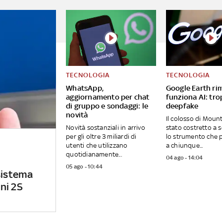
TECNOLOGIA
TECNOLOGIA
WhatsApp,
Google Earth ri
aggiornamento per chat
funziona AI: tro
di gruppo e sondaggi: le
deepfake
novità
Il colosso di Moun
Novità sostanziali in arrivo
stato costretto a
per gli oltre 3 miliardi di
lo strumento che 
utenti che utilizzano
a chiunque...
quotidianamente...
04 ago - 14:04
05 ago - 10:44
sistema
ni 2S