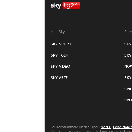
I siti Sky:
Serv
SKY SPORT
SKY
SKY TG24
SKY
SKY VIDEO
NO
SKY ARTE
SKY
SPA
PRO
Per il consumatore clicca qui per i
Moduli, Condizioni 
Sky e i diritti di proprietà intellettuale in essi conten