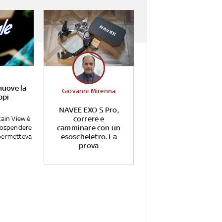
muove la
Giovanni Mirenna
ppi
NAVEE EXO S Pro,
correre e
tain View è
camminare con un
 sospendere
esoscheletro. La
permetteva
prova