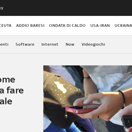
ky
CEUTA
ADDIO BARESI
ONDATA DI CALDO
USA-IRAN
UCRAIN
enti
Software
Internet
Now
Videogiochi
come
a fare
ale