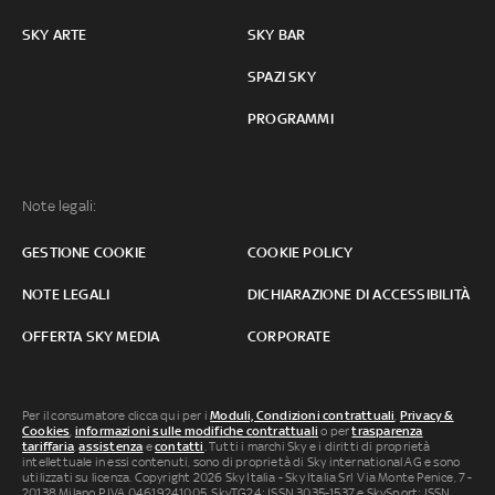
SKY ARTE
SKY BAR
SPAZI SKY
PROGRAMMI
Note legali:
GESTIONE COOKIE
COOKIE POLICY
NOTE LEGALI
DICHIARAZIONE DI ACCESSIBILITÀ
OFFERTA SKY MEDIA
CORPORATE
Per il consumatore clicca qui per i
Moduli, Condizioni contrattuali
,
Privacy &
Cookies
,
informazioni sulle modifiche contrattuali
o per
trasparenza
tariffaria
,
assistenza
e
contatti
. Tutti i marchi Sky e i diritti di proprietà
intellettuale in essi contenuti, sono di proprietà di Sky international AG e sono
utilizzati su licenza. Copyright 2026 Sky Italia - Sky Italia Srl Via Monte Penice, 7 -
20138 Milano P.IVA 04619241005. SkyTG24: ISSN 3035-1537 e SkySport: ISSN