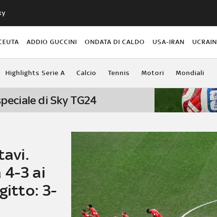
ky
CEUTA
ADDIO GUCCINI
ONDATA DI CALDO
USA-IRAN
UCRAI
Highlights Serie A
Calcio
Tennis
Motori
Mondiali
 speciale di Sky TG24
tavi.
 4-3 ai
gitto: 3-