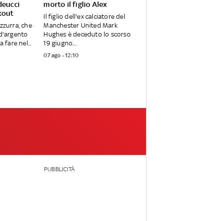
deucci
morto il figlio Alex
kout
Il figlio dell'ex calciatore del
zzurra, che
Manchester United Mark
 d'argento
Hughes è deceduto lo scorso
 fare nel...
19 giugno...
07 ago - 12:10
PUBBLICITÀ