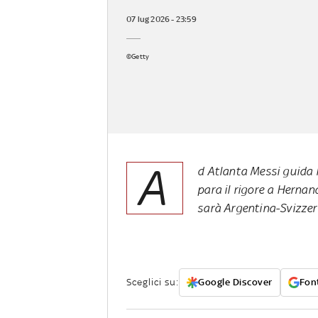
07 lug 2026 - 23:59
©Getty
A
d Atlanta Messi guida 
para il rigore a Hernan
sarà Argentina-Svizze
Sceglici su:
Google Discover
Font