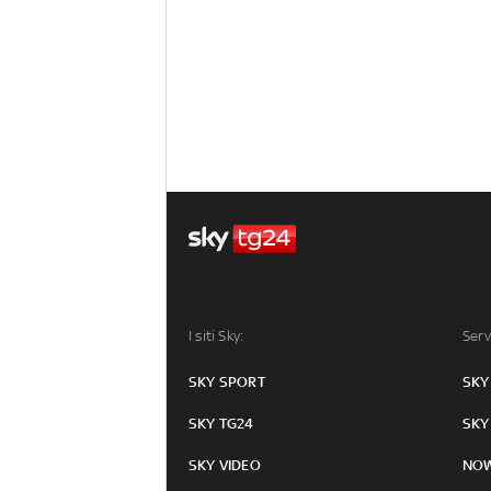
I siti Sky:
Serv
SKY SPORT
SKY
SKY TG24
SKY
SKY VIDEO
NO