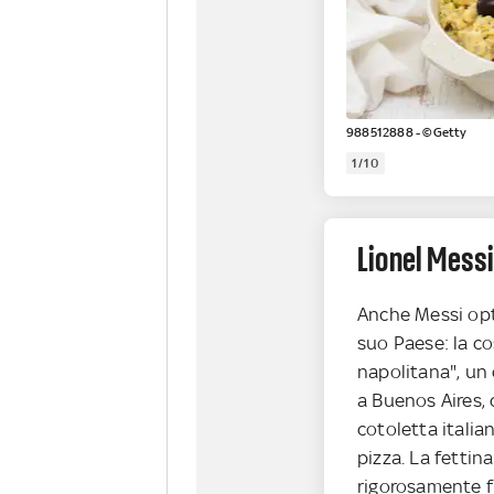
988512888 - ©Getty
1/10
Lionel Mess
Anche Messi opt
suo Paese: la c
napolitana", un
a Buenos Aires, 
cotoletta italian
pizza. La fettin
rigorosamente fr