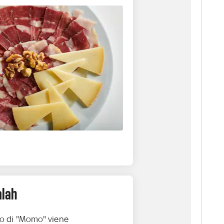
lah
ito di "Momo" viene