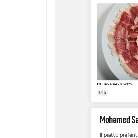
1268453244 - ©Getty
3/10
Mohamed Sa
Il piatto prefer