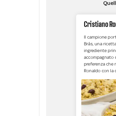
Quell
Cristiano R
Il campione por
Brás, una ricetta
ingrediente princ
accompagnato da
preferenza che r
Ronaldo con la c