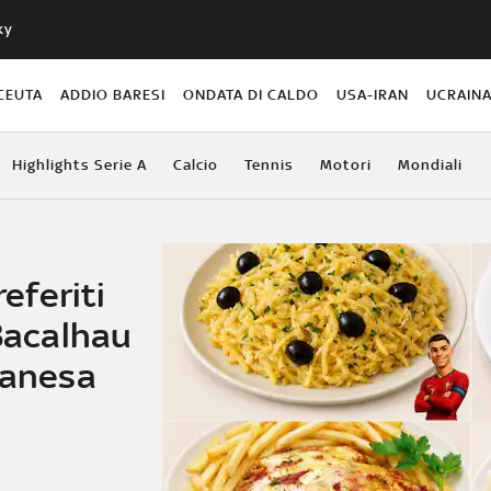
ky
CEUTA
ADDIO BARESI
ONDATA DI CALDO
USA-IRAN
UCRAIN
Highlights Serie A
Calcio
Tennis
Motori
Mondiali
referiti
 Bacalhau
lanesa