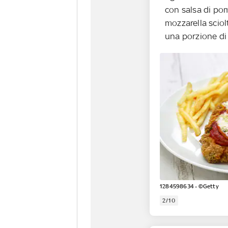
con salsa di po
mozzarella sciol
una porzione di 
1284598634 - ©Getty
2/10