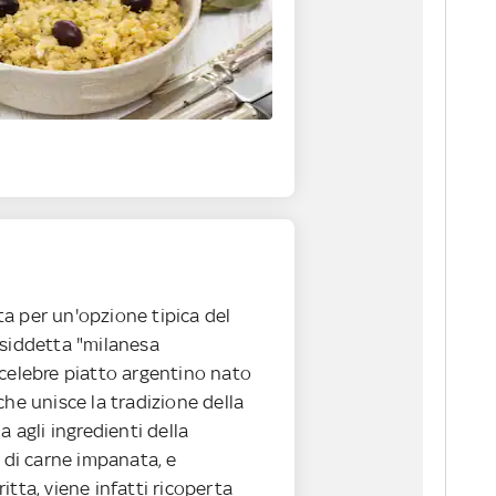
i
a per un'opzione tipica del
osiddetta "milanesa
 celebre piatto argentino nato
che unisce la tradizione della
a agli ingredienti della
a di carne impanata, e
itta, viene infatti ricoperta