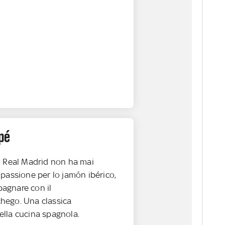
pé
l Real Madrid non ha mai
passione per lo jamón ibérico,
agnare con il
hego. Una classica
lla cucina spagnola.