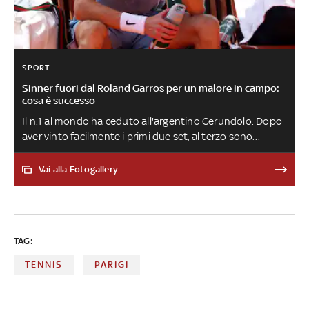
SPORT
Sinner fuori dal Roland Garros per un malore in campo:
cosa è successo
Il n.1 al mondo ha ceduto all'argentino Cerundolo. Dopo
aver vinto facilmente i primi due set, al terzo sono
arrivati i problemi. 'Ho bisogno di vomitare', ha detto al
fisioterapista ed è uscito brevemente dal campo, ma al
Vai alla Fotogallery
rientro non è più riuscito a combattere. 'Non trovavo più
nessuna energia, non mi sono sentito molto bene in
campo. Era caldo ma non terribilmente', ha spiegato in
conferenza stampa
TAG:
TENNIS
PARIGI