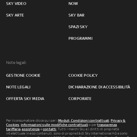
SKY VIDEO
NOW
SKY ARTE
SKY BAR
SPAZI SKY
PROGRAMMI
Note legali:
GESTIONE COOKIE
COOKIE POLICY
NOTE LEGALI
DICHIARAZIONE DI ACCESSIBILITÀ
OFFERTA SKY MEDIA
CORPORATE
Per il consumatore clicca qui per i
Moduli, Condizioni contrattuali
,
Privacy &
Cookies
,
informazioni sulle modifiche contrattuali
o per
trasparenza
tariffaria
,
assistenza
e
contatti
. Tutti i marchi Sky e i diritti di proprietà
intellettuale in essi contenuti, sono di proprietà di Sky international AG e sono