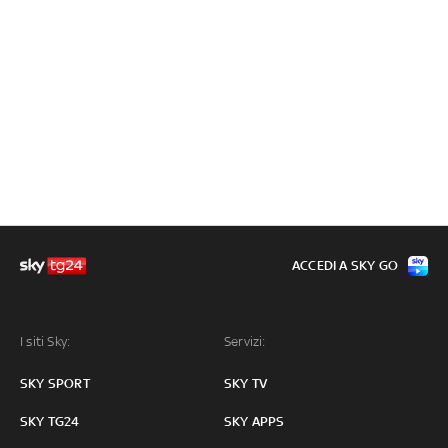
ACCEDI A SKY GO
I siti Sky:
Servizi:
SKY SPORT
SKY TV
SKY TG24
SKY APPS