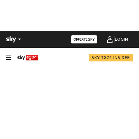
LOGIN
OFFERTE SKY
SKY TG24 INSIDER