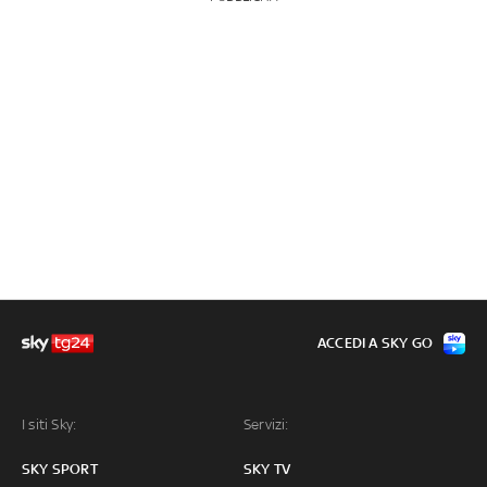
ACCEDI A SKY GO
I siti Sky:
Servizi:
SKY SPORT
SKY TV