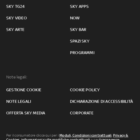
SKY TG24
SKY APPS
SKY VIDEO
NOW
SKY ARTE
SKY BAR
SPAZI SKY
PROGRAMMI
Note legali:
GESTIONE COOKIE
COOKIE POLICY
NOTE LEGALI
DICHIARAZIONE DI ACCESSIBILITÀ
OFFERTA SKY MEDIA
CORPORATE
Per il consumatore clicca qui per i
Moduli, Condizioni contrattuali
,
Privacy &
Cookies
,
informazioni sulle modifiche contrattuali
o per
trasparenza