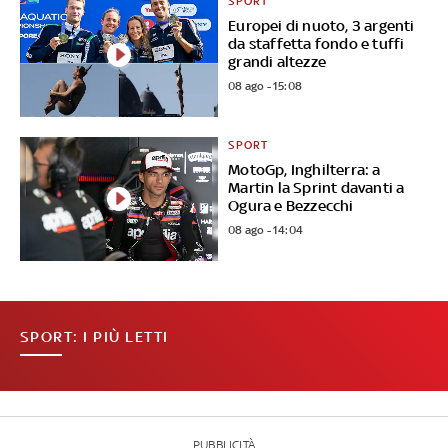
SPORT
Europei di nuoto, 3 argenti
da staffetta fondo e tuffi
grandi altezze
08 ago - 15:08
SPORT
MotoGp, Inghilterra: a
Martin la Sprint davanti a
Ogura e Bezzecchi
08 ago - 14:04
SPORT: I PIÙ LETTI
PUBBLICITÀ