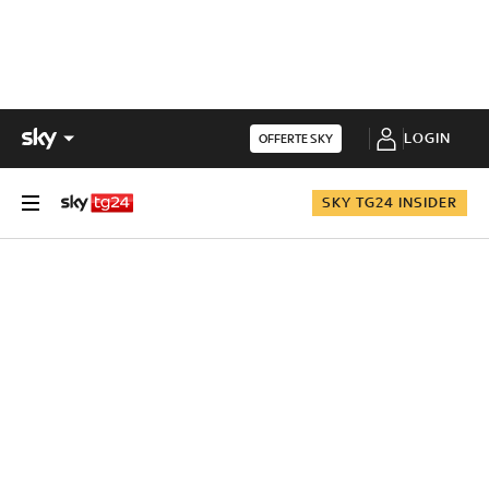
LOGIN
OFFERTE SKY
SKY TG24 INSIDER