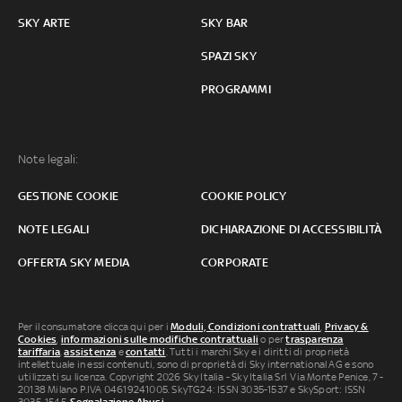
SKY ARTE
SKY BAR
SPAZI SKY
PROGRAMMI
Note legali:
GESTIONE COOKIE
COOKIE POLICY
NOTE LEGALI
DICHIARAZIONE DI ACCESSIBILITÀ
OFFERTA SKY MEDIA
CORPORATE
Per il consumatore clicca qui per i
Moduli, Condizioni contrattuali
,
Privacy &
Cookies
,
informazioni sulle modifiche contrattuali
o per
trasparenza
tariffaria
,
assistenza
e
contatti
. Tutti i marchi Sky e i diritti di proprietà
intellettuale in essi contenuti, sono di proprietà di Sky international AG e sono
utilizzati su licenza. Copyright 2026 Sky Italia - Sky Italia Srl Via Monte Penice, 7 -
20138 Milano P.IVA 04619241005. SkyTG24: ISSN 3035-1537 e SkySport: ISSN