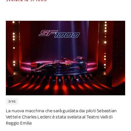
3/16
La nuova macchina che sarà guidata dai piloti Sebastian
Vettel e Charles Leclerc è stata svelata al Teatro Valli di
Reggio Emilia