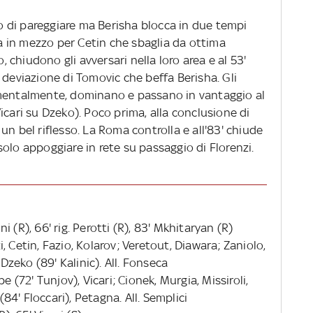
ito di pareggiare ma Berisha blocca in due tempi
tta in mezzo per Cetin che sbaglia da ottima
o, chiudono gli avversari nella loro area e al 53'
ni, deviazione di Tomovic che beffa Berisha. Gli
 mentalmente, dominano e passano in vantaggio al
i Vicari su Dzeko). Poco prima, alla conclusione di
un bel riflesso. La Roma controlla e all'83' chiude
olo appoggiare in rete su passaggio di Florenzi.
ini (R), 66' rig. Perotti (R), 83' Mkhitaryan (R)
 Cetin, Fazio, Kolarov; Veretout, Diawara; Zaniolo,
 Dzeko (89' Kalinic). All. Fonseca
e (72' Tunjov), Vicari; Cionek, Murgia, Missiroli,
(84' Floccari), Petagna. All. Semplici