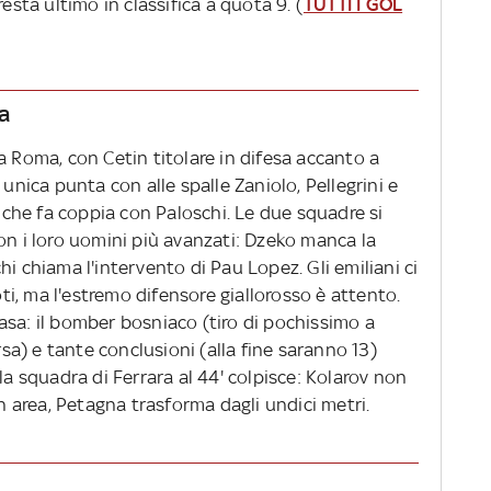
esta ultimo in classifica a quota 9. (
TUTTI I GOL
a
a Roma, con Cetin titolare in difesa accanto a
 unica punta con alle spalle Zaniolo, Pellegrini e
, che fa coppia con Paloschi. Le due squadre si
on i loro uomini più avanzati: Dzeko manca la
i chiama l'intervento di Pau Lopez. Gli emiliani ci
i, ma l'estremo difensore giallorosso è attento.
asa: il bomber bosniaco (tiro di pochissimo a
ersa) e tante conclusioni (alla fine saranno 13)
la squadra di Ferrara al 44' colpisce: Kolarov non
in area, Petagna trasforma dagli undici metri.