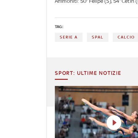
Ammoniti: 50' Felipe (S), 54' Cetin (R
TAG:
SERIE A
SPAL
CALCIO
SPORT: ULTIME NOTIZIE