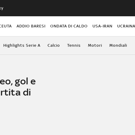
ky
CEUTA
ADDIO BARESI
ONDATA DI CALDO
USA-IRAN
UCRAIN
Highlights Serie A
Calcio
Tennis
Motori
Mondiali
eo, gol e
rtita di