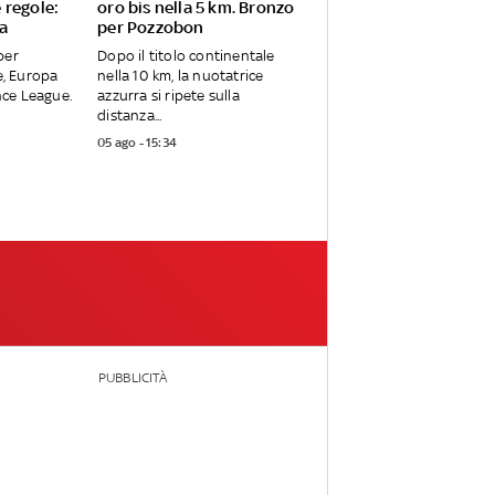
 regole:
oro bis nella 5 km. Bronzo
a
per Pozzobon
per
Dopo il titolo continentale
, Europa
nella 10 km, la nuotatrice
ce League.
azzurra si ripete sulla
distanza...
05 ago - 15:34
PUBBLICITÀ