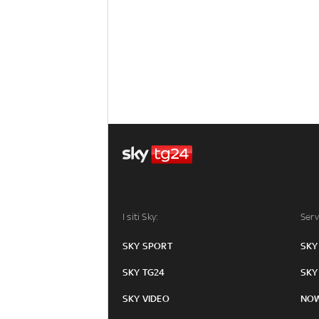
I siti Sky:
Serv
SKY SPORT
SKY
SKY TG24
SKY
SKY VIDEO
NO