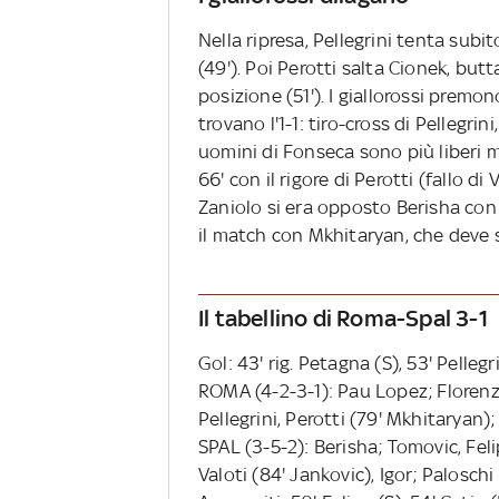
Nella ripresa, Pellegrini tenta sub
(49'). Poi Perotti salta Cionek, bu
posizione (51'). I giallorossi premon
trovano l'1-1: tiro-cross di Pellegri
uomini di Fonseca sono più liberi
66' con il rigore di Perotti (fallo d
Zaniolo si era opposto Berisha con 
il match con Mkhitaryan, che deve s
Il tabellino di Roma-Spal 3-1
Gol: 43' rig. Petagna (S), 53' Pellegr
ROMA (4-2-3-1): Pau Lopez; Florenzi,
Pellegrini, Perotti (79' Mkhitaryan);
SPAL (3-5-2): Berisha; Tomovic, Felip
Valoti (84' Jankovic), Igor; Paloschi 