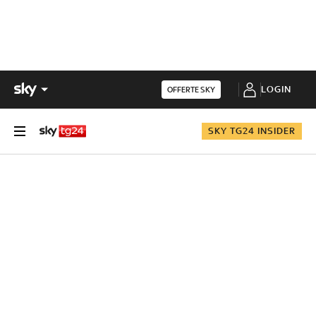
LOGIN
OFFERTE SKY
SKY TG24 INSIDER