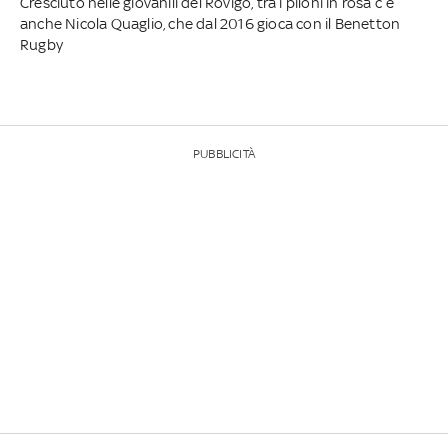
Cresciuto nelle giovanili del Rovigo, tra i piloni in rosa c’è
anche Nicola Quaglio, che dal 2016 gioca con il Benetton
Rugby
PUBBLICITÀ