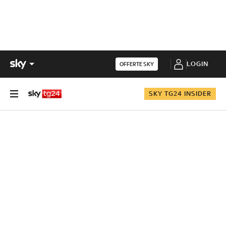
LOGIN
OFFERTE SKY
SKY TG24 INSIDER