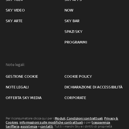
SKY VIDEO
NOW
SKY ARTE
SKY BAR
SPAZI SKY
PROGRAMMI
Note legali:
GESTIONE COOKIE
COOKIE POLICY
NOTE LEGALI
DICHIARAZIONE DI ACCESSIBILITÀ
OFFERTA SKY MEDIA
CORPORATE
Per il consumatore clicca qui per i
Moduli, Condizioni contrattuali
,
Privacy &
Cookies
,
informazioni sulle modifiche contrattuali
o per
trasparenza
tariffaria
,
assistenza
e
contatti
. Tutti i marchi Sky e i diritti di proprietà