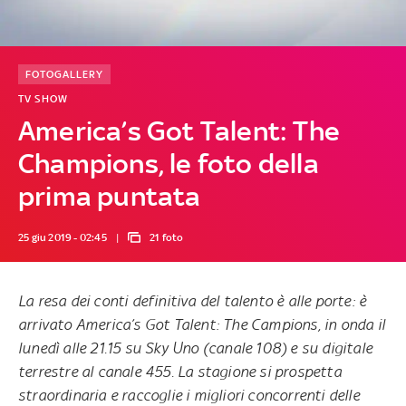
FOTOGALLERY
TV SHOW
America’s Got Talent: The
Champions, le foto della
prima puntata
25 giu 2019 - 02:45
21 foto
La resa dei conti definitiva del talento è alle porte: è
arrivato
America’s Got Talent: The Campions
, in onda
il
lunedì alle 21.15 su Sky Uno
(canale 108) e su digitale
terrestre al canale 455. La stagione si prospetta
straordinaria e raccoglie i migliori concorrenti delle