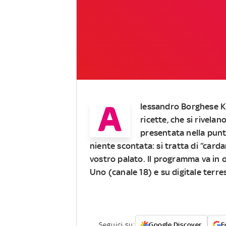
A
lessandro Borghese 
ricette, che si rivela
presentata nella punt
niente scontata: si tratta di “
card
vostro palato. Il programma va in 
Uno (canale 18) e su digitale terre
Seguici su:
Google Discover
F