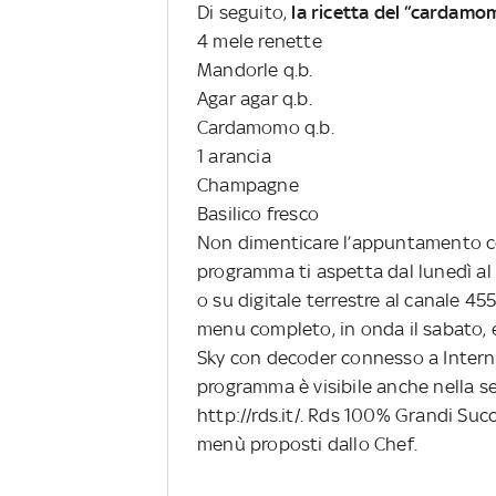
Di seguito,
la ricetta del “cardam
4 mele renette
Mandorle q.b.
Agar agar q.b.
Cardamomo q.b.
1 arancia
Champagne
Basilico fresco
Non dimenticare l’appuntamento 
programma ti aspetta dal lunedì al 
o su digitale terrestre al canale 45
menu completo, in onda il sabato, 
Sky con decoder connesso a Interne
programma è visibile anche nella s
http://rds.it/. Rds 100% Grandi Succ
menù proposti dallo Chef.