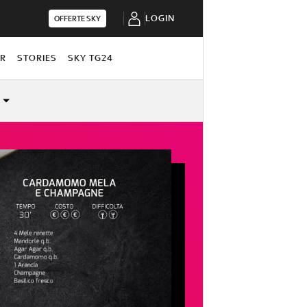
LOGIN
OFFERTE SKY
OR
STORIES
SKY TG24