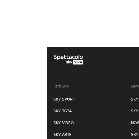
I siti Sky:
Serv
SKY SPORT
SKY
SKY TG24
SKY
SKY VIDEO
NO
SKY ARTE
SKY