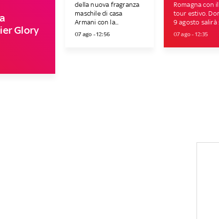
della nuova fragranza
Romagna con il
maschile di casa
tour estivo. D
a
Armani con la...
9 agosto salirà s
er Glory
07 ago - 12:56
07 ago - 12:35