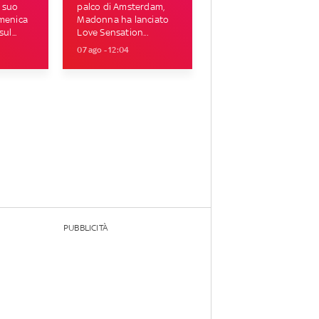
 suo
palco di Amsterdam,
omenica
Madonna ha lanciato
ul...
Love Sensation...
07 ago - 12:04
PUBBLICITÀ