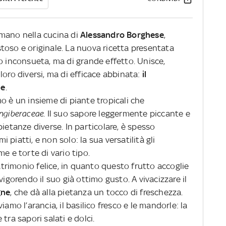
mano nella cucina di
Alessandro Borghese
,
toso e originale. La nuova ricetta presentata
o inconsueta, ma di grande effetto. Unisce,
a loro diversi, ma di efficace abbinata:
il
ne
.
o è un insieme di piante tropicali che
ngiberaceae
. Il suo sapore leggermente piccante e
ietanze diverse. In particolare, è spesso
mi piatti, e non solo: la sua versatilità gli
e e torte di vario tipo.
rimonio felice, in quanto questo frutto accoglie
vigorendo il suo già ottimo gusto. A vivacizzare il
gne
, che dà alla pietanza un tocco di freschezza.
oviamo l’arancia, il basilico fresco e le mandorle: la
tra sapori salati e dolci.