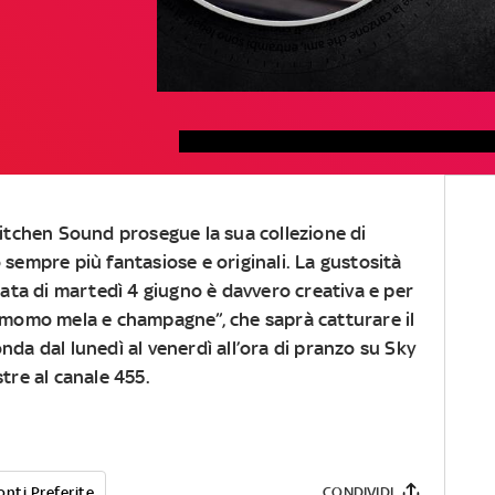
Kitchen Sound
prosegue la sua collezione di
no sempre più fantasiose e originali. La gustosità
ata di
martedì 4 giugno
è davvero creativa e per
amomo mela e champagne
”, che saprà catturare il
onda
dal lunedì al venerdì all’ora di pranzo su Sky
stre al canale 455
.
onti Preferite
CONDIVIDI