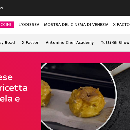
ky
CCINI
L'ODISSEA
MOSTRA DEL CINEMA DI VENEZIA
X FACT
ey Road
X Factor
Antonino Chef Academy
Tutti Gli Show
ese
ricetta
ela e