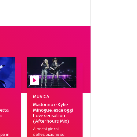
MUSICA
Madonna e Kylie
letta
Minogue, esce oggi
a
Love sensation
(Afterhours Mix)
A pochi giorni
ppa in
dall’esibizione sul