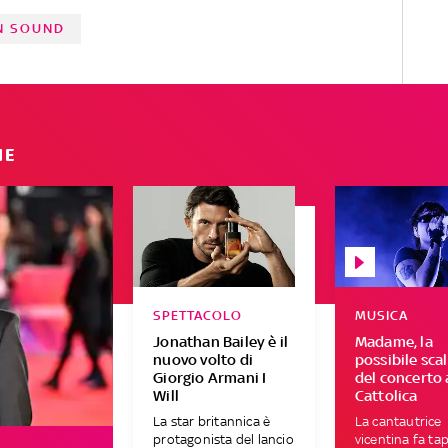
N SOUND
IE
SPETTACOLO
MUSICA
Jonathan Bailey è il
Madame, la
nuovo volto di
possibile sca
Giorgio Armani I
del concerto 
Will
Cattolica
La star britannica è
La cantautrice
protagonista del lancio
vicentina fa ta