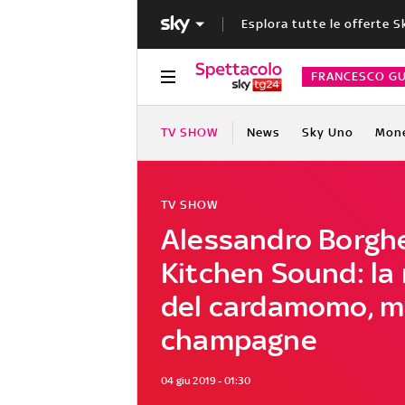
Esplora tutte le offerte S
FRANCESCO GU
TV SHOW
News
Sky Uno
Mon
TV SHOW
Alessandro Borgh
Kitchen Sound: la 
del cardamomo, m
champagne
04 giu 2019 - 01:30