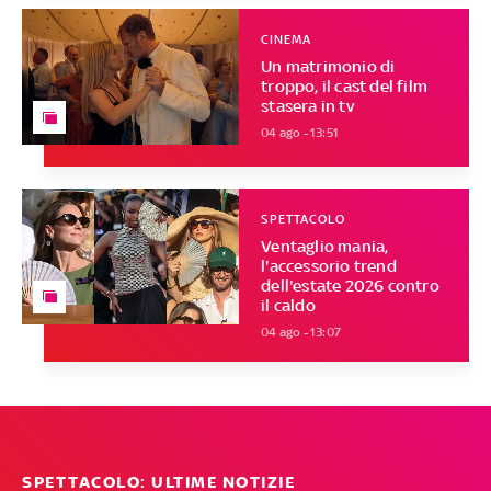
CINEMA
Un matrimonio di
troppo, il cast del film
stasera in tv
04 ago - 13:51
SPETTACOLO
Ventaglio mania,
l'accessorio trend
dell'estate 2026 contro
il caldo
04 ago - 13:07
SPETTACOLO: ULTIME NOTIZIE