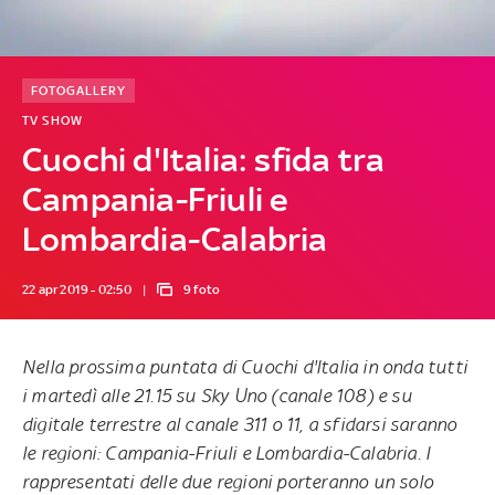
FOTOGALLERY
TV SHOW
Cuochi d'Italia: sfida tra
Campania-Friuli e
Lombardia-Calabria
22 apr 2019 - 02:50
9 foto
Nella prossima puntata di
Cuochi d'Italia
in onda
tutti
i martedì alle 21.15 su Sky Uno
(canale 108) e su
digitale terrestre al canale 311 o 11, a sfidarsi saranno
le regioni:
Campania-Friuli
e
Lombardia-Calabria
. I
rappresentati delle due regioni porteranno un solo