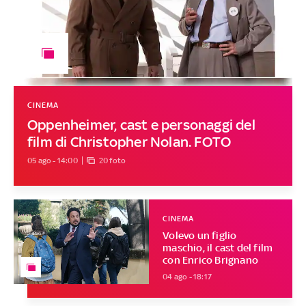
CINEMA
Oppenheimer, cast e personaggi del
film di Christopher Nolan. FOTO
05 ago - 14:00
20 foto
CINEMA
Volevo un figlio
maschio, il cast del film
con Enrico Brignano
04 ago - 18:17