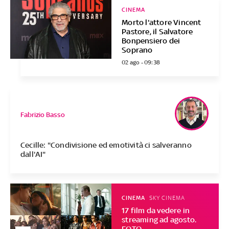
CINEMA
Morto l'attore Vincent
Pastore, il Salvatore
Bonpensiero dei
Soprano
02 ago - 09:38
Fabrizio Basso
Cecille: "Condivisione ed emotività ci salveranno
dall'AI"
CINEMA
SKY CINEMA
17 film da vedere in
streaming ad agosto.
FOTO