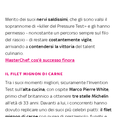
Merito dei suoi
nervi saldissimi
, che gli sono valsi il
soprannome di «killer del Pressure Test» e gli hanno
permesso - nonostante un percorso sempre sul filo
del rasoio - di restare
costantemente vigile
,
arrivando a
contendersi la vittoria
del talent
culinario.
MasterChef: cos'è successo finora
IL FILET MIGNON DI CARNE
Tra i suoi momenti migliori, sicuramente l’Invention
Test sull’
alta cucina
, con ospite
Marco Pierre White
,
primo chef britannico a ottenere
tre stelle Michelin
all’età di 33 anni. Davanti a lui, i concorrenti hanno
dovuto replicare uno dei suoi più celebri piatti:
il filet
mignon di carne
con purea di prezzemolo, funghi e