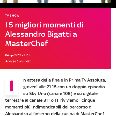
TV SHOW
I 5 migliori momenti di
Alessandro Bigatti a
MasterChef
04 apr 2019 - 13:19
Andrea Cominetti
I
n attesa della
finale
in Prima Tv Assoluta,
giovedì alle 21.15 con un doppio episodio
su
Sky Uno
(canale 108) e su digitale
terrestre al canale 311 o 11, riviviamo i cinque
momenti
più indimenticabili
del percorso di
Alessandro all'interno della cucina di
MasterChef