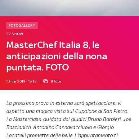
FOTOGALLERY
TV SHOW
MasterChef Italia 8, le
anticipazioni della nona
puntata. FOTO
13 mar 2019 - 15:15
9 foto
La prossima prova in esterna sarà spettacolare: vi
aspetta una magica vista sul Cupolone di San Pietro.
La Masterclass, guidata dai giudici Bruno Barbieri, Joe
Bastianich, Antonino Cannavacciuolo e Giorgio
Locatelli promette delle belle.
L'appuntamento ti