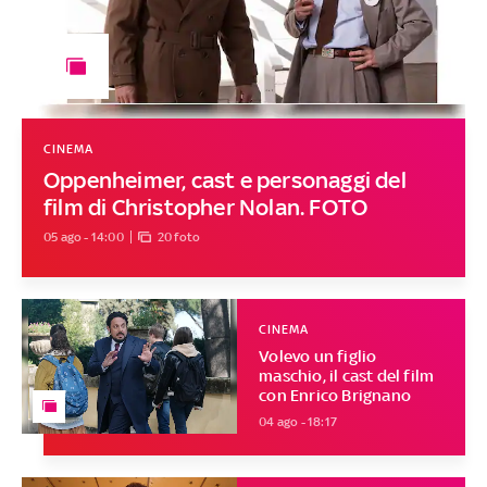
CINEMA
Oppenheimer, cast e personaggi del
film di Christopher Nolan. FOTO
05 ago - 14:00
20 foto
CINEMA
Volevo un figlio
maschio, il cast del film
con Enrico Brignano
04 ago - 18:17