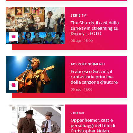
SERIE TV
The Shards, il cast della
serie tv in streaming su
Disney+. FOTO
06 ago - 15:00
APPROFONDIMENTI
Francesco Guccini, il
cantastorie principe
della canzone d'autore
06 ago - 11:00
CINEMA
Oppenheimer, cast e
personaggi del film di
Christopher Nolan.