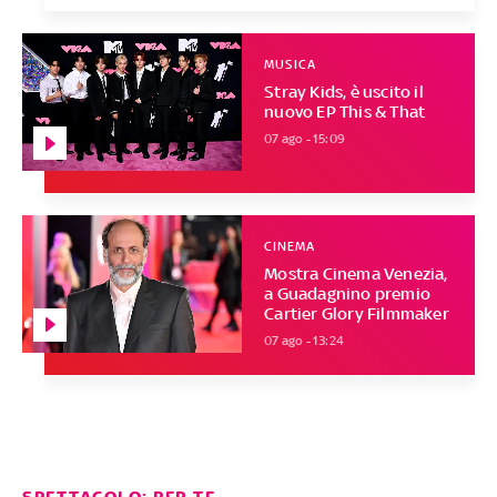
MUSICA
Stray Kids, è uscito il
nuovo EP This & That
07 ago - 15:09
CINEMA
Mostra Cinema Venezia,
a Guadagnino premio
Cartier Glory Filmmaker
07 ago - 13:24
SPETTACOLO: PER TE