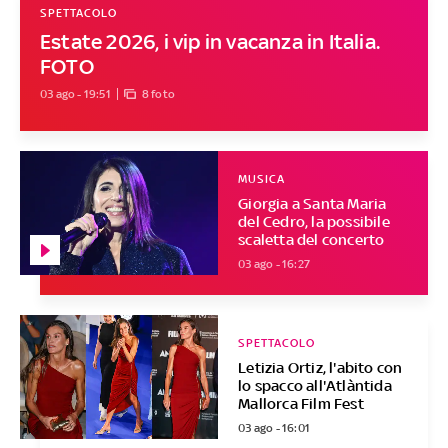
SPETTACOLO
Estate 2026, i vip in vacanza in Italia.
FOTO
03 ago - 19:51
8 foto
MUSICA
Giorgia a Santa Maria
del Cedro, la possibile
scaletta del concerto
03 ago - 16:27
SPETTACOLO
Letizia Ortiz, l'abito con
lo spacco all'Atlàntida
Mallorca Film Fest
03 ago - 16:01