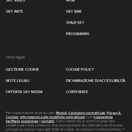
SKY VIDEO
NOW
SKY ARTE
SKY BAR
SPAZI SKY
PROGRAMMI
Note legali:
GESTIONE COOKIE
COOKIE POLICY
NOTE LEGALI
DICHIARAZIONE DI ACCESSIBILITÀ
OFFERTA SKY MEDIA
CORPORATE
Per il consumatore clicca qui per i
Moduli, Condizioni contrattuali
,
Privacy &
Cookies
,
informazioni sulle modifiche contrattuali
o per
trasparenza
tariffaria
,
assistenza
e
contatti
. Tutti i marchi Sky e i diritti di proprietà
intellettuale in essi contenuti, sono di proprietà di Sky international AG e sono
utilizzati su licenza. Copyright 2026 Sky Italia - Sky Italia Srl Via Monte Penice, 7 -