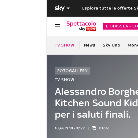
Esplora tutte le offerte S
L'ODISSEA - L
TV SHOW
News
Sky Uno
Mon
FOTOGALLERY
TV SHOW
Alessandro Borgh
Kitchen Sound Kid
per i saluti finali.
10 giu 2018 - 02:22
8 foto