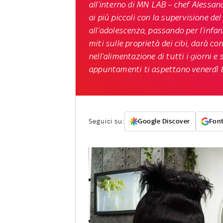
all’interno di MN LAB – chef Alessan
ai più piccoli con la supervisione de
all’adolescenza, passando per l’infan
miti sulle proprietà dei cibi, darà c
nell’alimentazione di tutti i giorni e
appuntamenti ti aspettano venerdì 
Seguici su:
Google Discover
Font