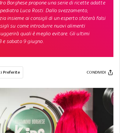
dro Borghese propone una serie di ricette adatte
l pediatra Luca Rosti. Dallo svezzamento,
zia insieme ai consigli di un esperto sfaterà falsi
onsigli su come introdurre nuovi alimenti
 suggerirà quali è meglio evitare.
Gli ultimi
8 e sabato 9 giugno.
i Preferite
CONDIVIDI