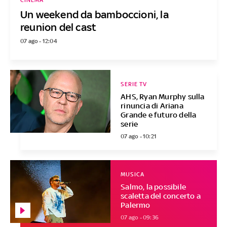
CINEMA
Un weekend da bamboccioni, la
reunion del cast
07 ago - 12:04
SERIE TV
AHS, Ryan Murphy sulla
rinuncia di Ariana
Grande e futuro della
serie
07 ago - 10:21
MUSICA
Salmo, la possibile
scaletta del concerto a
Palermo
07 ago - 09:36