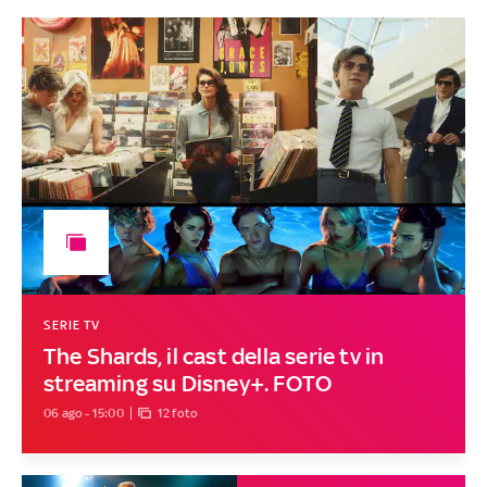
SERIE TV
The Shards, il cast della serie tv in
streaming su Disney+. FOTO
06 ago - 15:00
12 foto