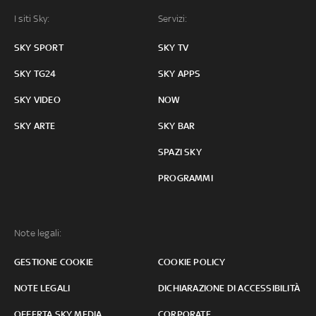
I siti Sky:
Servizi:
SKY SPORT
SKY TV
SKY TG24
SKY APPS
SKY VIDEO
NOW
SKY ARTE
SKY BAR
SPAZI SKY
PROGRAMMI
Note legali:
GESTIONE COOKIE
COOKIE POLICY
NOTE LEGALI
DICHIARAZIONE DI ACCESSIBILITÀ
OFFERTA SKY MEDIA
CORPORATE