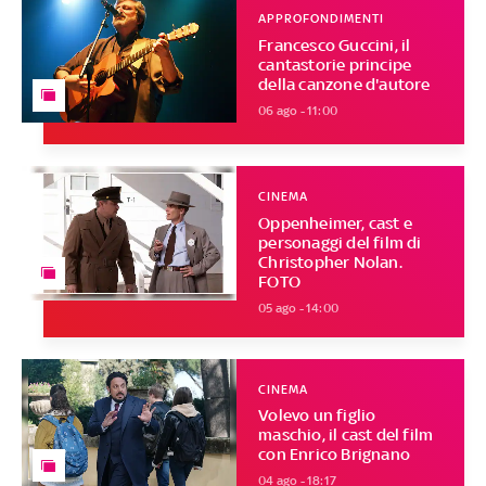
APPROFONDIMENTI
Francesco Guccini, il
cantastorie principe
della canzone d'autore
06 ago - 11:00
CINEMA
Oppenheimer, cast e
personaggi del film di
Christopher Nolan.
FOTO
05 ago - 14:00
CINEMA
Volevo un figlio
maschio, il cast del film
con Enrico Brignano
04 ago - 18:17