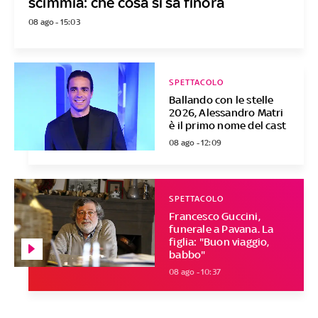
scimmia: che cosa si sa finora
08 ago - 15:03
SPETTACOLO
Ballando con le stelle
2026, Alessandro Matri
è il primo nome del cast
08 ago - 12:09
SPETTACOLO
Francesco Guccini,
funerale a Pavana. La
figlia: "Buon viaggio,
babbo"
08 ago - 10:37