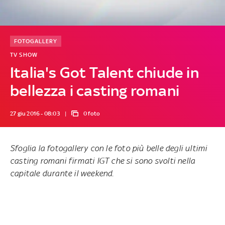
FOTOGALLERY
TV SHOW
Italia's Got Talent chiude in
bellezza i casting romani
27 giu 2016 - 08:03
0 foto
Sfoglia la fotogallery con le foto più belle degli ultimi
casting romani firmati IGT che si sono svolti nella
capitale durante il weekend.