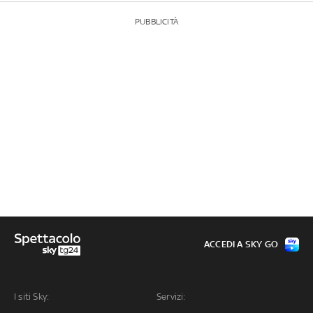
PUBBLICITÀ
ACCEDI A SKY GO
I siti Sky:
Servizi: