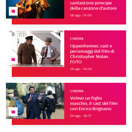
cantastorie principe
della canzone d'autore
06 ago - 11:00
CINEMA
Oppenheimer, cast e
personaggi del film di
Christopher Nolan.
FOTO
05 ago - 14:00
CINEMA
Volevo un figlio
maschio, il cast del film
con Enrico Brignano
04 ago - 18:17