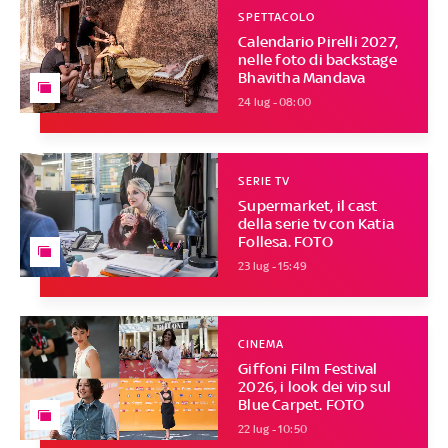
SPETTACOLO
Calendario Pirelli 2027,
nelle foto di backstage
Bhavitha Mandava
24 lug - 08:00
SERIE TV
Supermarket, il cast
della serie tv con Katia
Follesa. FOTO
23 lug - 15:49
CINEMA
Giffoni Film Festival
2026, i look dei vip sul
Blue Carpet. FOTO
22 lug - 10:50