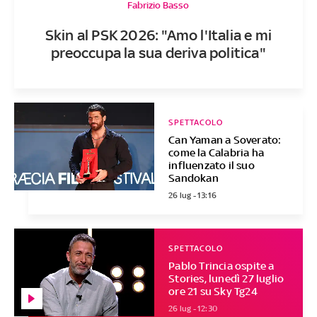
Fabrizio Basso
Skin al PSK 2026: "Amo l'Italia e mi
preoccupa la sua deriva politica"
SPETTACOLO
Can Yaman a Soverato:
come la Calabria ha
influenzato il suo
Sandokan
26 lug - 13:16
SPETTACOLO
Pablo Trincia ospite a
Stories, lunedì 27 luglio
ore 21 su Sky Tg24
26 lug - 12:30