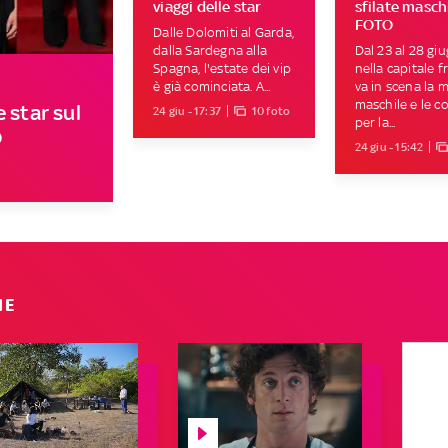
viaggi delle star
sfilate maschi
FOTO
Dalle Dolomiti al Garda,
dalla Sardegna alla
Dal 23 al 28 gi
Spagna, l'estate dei vip
nella capitale 
è già cominciata. A...
va in scena la 
maschile e le co
 star sul
24 giu - 17:37
10 foto
per la...
O
24 giu - 15:42
IE