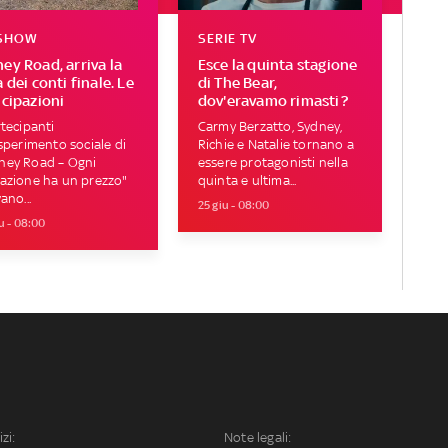
 SHOW
SERIE TV
ey Road, arriva la
Esce la quinta stagione
 dei conti finale. Le
di The Bear,
icipazioni
dov'eravamo rimasti?
rtecipanti
Carmy Berzatto, Sydney,
esperimento sociale di
Richie e Natalie tornano a
ney Road – Ogni
essere protagonisti nella
azione ha un prezzo"
quinta e ultima...
ano...
25 giu - 08:00
u - 08:00
izi:
Note legali: