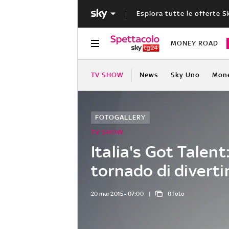
Esplora tutte le offerte S
MONEY ROAD
TV SHOW
News
Sky Uno
Mon
FOTOGALLERY
TV SHOW
Italia's Got Talent
tornado di divert
20 mar 2015 - 07:00
0 foto