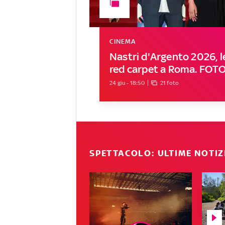
CINEMA
Nastri d'Argento 2026, le
red carpet a Roma. FOT
24 giu - 18:50
21 foto
SPETTACOLO: ULTIME NOTIZ