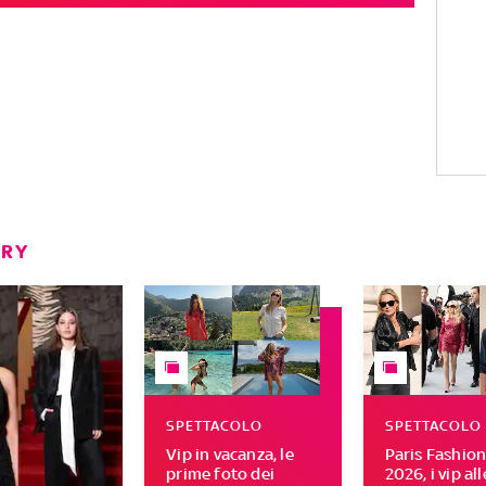
ERY
SPETTACOLO
SPETTACOLO
Vip in vacanza, le
Paris Fashio
prime foto dei
2026, i vip all