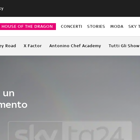
ky
HOUSE OF THE DRAGON
CONCERTI
STORIES
MODA
SKY 
ey Road
X Factor
Antonino Chef Academy
Tutti Gli Show
: un
imento