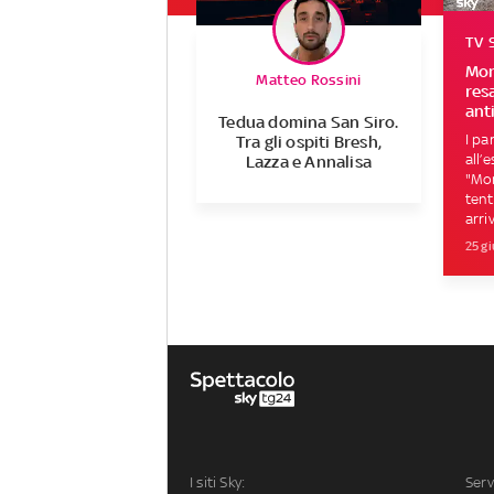
TV
Mon
Matteo Rossini
resa
ant
Tedua domina San Siro.
I pa
Tra gli ospiti Bresh,
all’
Lazza e Annalisa
"Mo
tent
arriv
25 gi
I siti Sky:
Serv