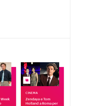
CINEMA
n Week
Zendaya e Tom
e
Holland a Roma per