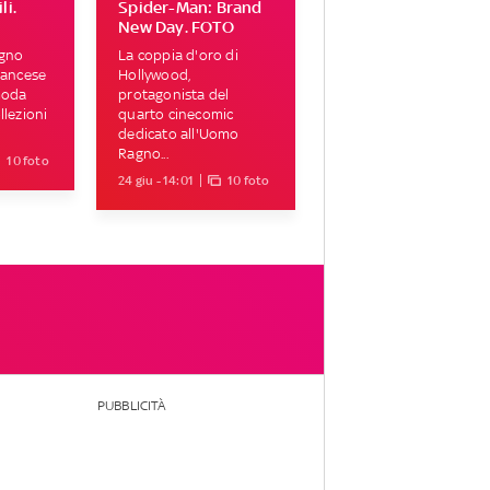
li.
Spider-Man: Brand
New Day. FOTO
ugno
La coppia d'oro di
francese
Hollywood,
moda
protagonista del
llezioni
quarto cinecomic
dedicato all'Uomo
Ragno...
10 foto
24 giu - 14:01
10 foto
PUBBLICITÀ