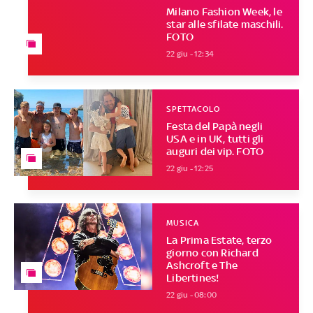
Milano Fashion Week, le
star alle sfilate maschili.
FOTO
22 giu - 12:34
SPETTACOLO
Festa del Papà negli
USA e in UK, tutti gli
auguri dei vip. FOTO
22 giu - 12:25
MUSICA
La Prima Estate, terzo
giorno con Richard
Ashcroft e The
Libertines!
22 giu - 08:00