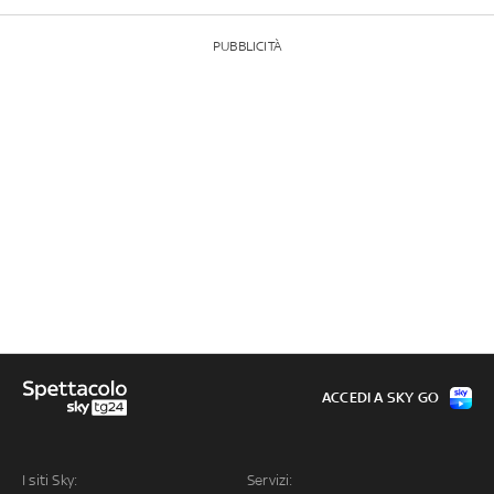
PUBBLICITÀ
ACCEDI A SKY GO
I siti Sky:
Servizi: