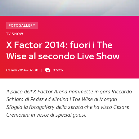
FOTOGALLERY
TV SHOW
X Factor 2014: fuori i The
Wise al secondo Live Show
01 nov 2014 - 07:00
0 foto
Il palco dell’X Factor Arena riammette in gara Riccardo
Schiara di Fedez ed elimina i The Wise di Morgan.
Sfoglia la fotogallery della serata che ha visto Cesare
Cremonini in veste di special guest