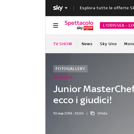
Esplora tutte le offerte S
L'ODISSEA - L
TV SHOW
News
Sky Uno
Mon
FOTOGALLERY
TV SHOW
Junior MasterChef 
ecco i giudici!
10 mar 2014 - 12:00
0 foto