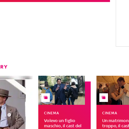
ERY
CINEMA
CINEMA
Volevo un figlio
Un matrimoni
maschio, il cast del
troppo, il cas