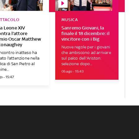
ETTACOLO
MUSICA
a Leone XIV
Sanremo Giovani, la
ontra l'attore
finale il 18 dicembre: il
mio Oscar Matthew
vincitore con i Big
Conaughey
Nuove regole per i giovani
ncontro inatteso ha
che ambiscono ad arrivare
rato l’attenzione nella
sul palco dell'Ariston:
lica di San Pietro al
selezione dopo...
ine...
05 ago - 15:43
o - 15:47