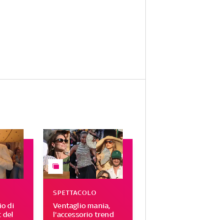
SPETTACOLO
o di
Ventaglio mania,
t del
l'accessorio trend