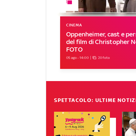
CINEMA
Oppenheimer, cast e pe
del film di Christopher N
FOTO
05 ago - 14:00
20 foto
SPETTACOLO: ULTIME NOTIZ