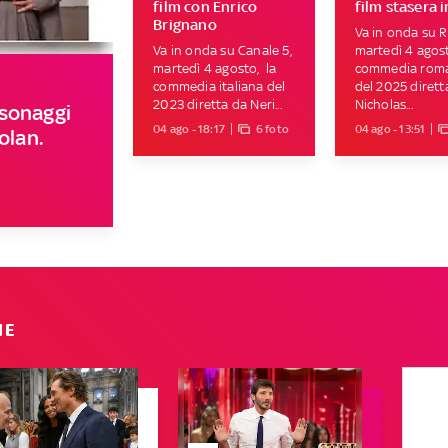
film con Enrico
film stasera i
Brignano
Va in onda su Ra
Va in onda su Canale 5,
martedì 4 agost
martedì 4 agosto, la
commedia roma
commedia italiana del
del 2025 dirett
2023 diretta da Neri...
Nicholas...
rsonaggi
04 ago - 18:17
6 foto
04 ago - 13:51
olan.
IE