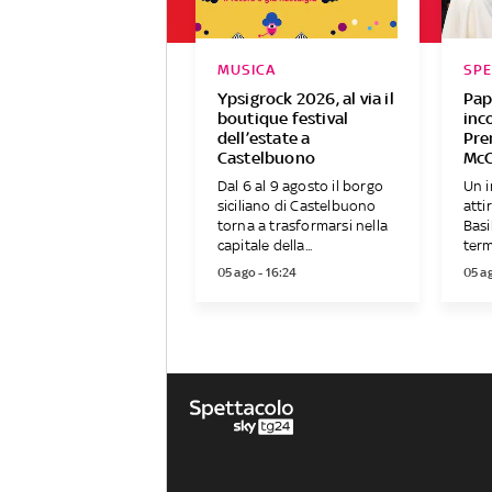
MUSICA
SP
Ypsigrock 2026, al via il
Pap
boutique festival
inc
dell’estate a
Pre
Castelbuono
Mc
Dal 6 al 9 agosto il borgo
Un i
siciliano di Castelbuono
atti
torna a trasformarsi nella
Basi
capitale della...
term
05 ago - 16:24
05 ag