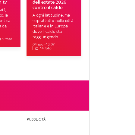
n tv
dell'estate 2026
contro il caldo
i 1,
o, la
A ogni latitudine, ma
ntica
soprattutto nelle città
a da
italiane e in Europa
dove il caldo sta
raggiungendo...
9 foto
04 ago - 13:07
14 foto
PUBBLICITÀ