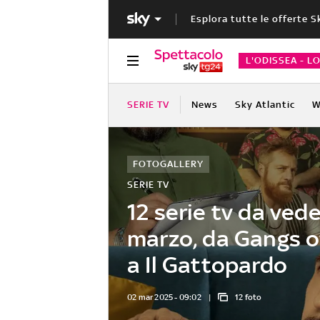
Esplora tutte le offerte S
L'ODISSEA - L
SERIE TV
News
Sky Atlantic
W
FOTOGALLERY
SERIE TV
12 serie tv da vede
marzo, da Gangs o
a Il Gattopardo
02 mar 2025 - 09:02
12 foto