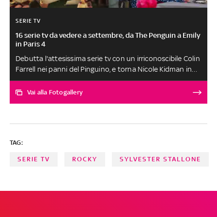
SERIE TV
16 serie tv da vedere a settembre, da The Penguin a Emily
in Paris 4
Debutta l'attesissima serie tv con un irriconoscibile Colin
Farrell nei panni del Pinguino, e torna Nicole Kidman in
una miniserie (dopo il successo di Big Little Lies). Sale
l'attesa per gli episodi finali di Emily in Paris 4, per la
Vai alla Fotogallery
seconda stagione di Sono Lillo, e per la nuova serie
Marvel con protagonista Agatha Harkness. Ecco tutto
ciò che ci aspetta a settembre
TAG:
SERIE TV
ROCKY
SYLVESTER STALLONE