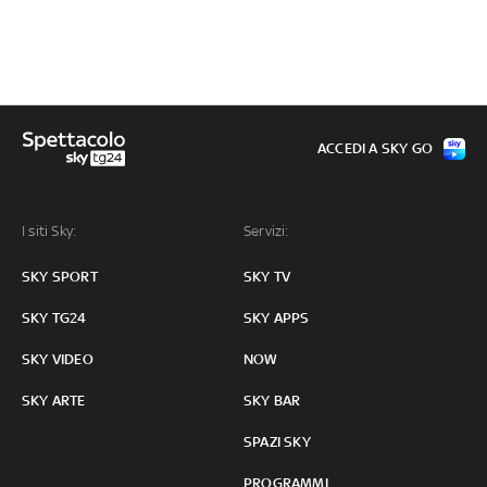
ACCEDI A SKY GO
I siti Sky:
Servizi:
SKY SPORT
SKY TV
SKY TG24
SKY APPS
SKY VIDEO
NOW
SKY ARTE
SKY BAR
SPAZI SKY
PROGRAMMI