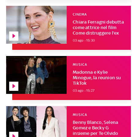
CINEMA
Chiara Ferragni debutta
come attrice nel film
Come distruggere l'ex
03 ago - 15:30
MUSICA
Madonna e Kylie
Minogue, la reunion su
TikTok
03 ago - 15:27
MUSICA
Benny Blanco, Selena
Gomez e Becky G
insieme per Te Olvido