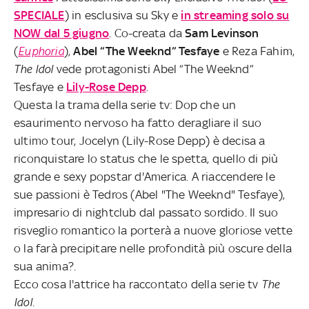
SPECIALE
) in esclusiva su Sky e
in streaming solo su
NOW dal 5 giugno
. Co-creata da
Sam Levinson
(
Euphoria
),
Abel “
The Weeknd” Tesfaye
e Reza Fahim,
The Idol
vede protagonisti Abel “The Weeknd”
Tesfaye e
Lily-Rose Depp
.
Questa la trama della serie tv: Dop che un
esaurimento nervoso ha fatto deragliare il suo
ultimo tour, Jocelyn (Lily-Rose Depp) è decisa a
riconquistare lo status che le spetta, quello di più
grande e sexy popstar d'America. A riaccendere le
sue passioni è Tedros (Abel "The Weeknd" Tesfaye),
impresario di nightclub dal passato sordido. Il suo
risveglio romantico la porterà a nuove gloriose vette
o la farà precipitare nelle profondità più oscure della
sua anima?.
Ecco cosa l'attrice ha raccontato della serie tv
The
Idol.