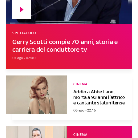
SPETTACOLO
Gerry Scotti compie 70 anni, storia e
carriera del conduttore tv
07 ago - 07:00
CINEMA
Addio a Abbe Lane,
morta a 93 anni l’attrice
e cantante statunitense
06 ago - 22:16
CINEMA