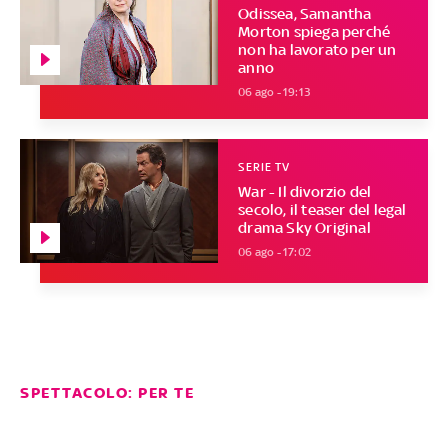
Odissea, Samantha
Morton spiega perché
non ha lavorato per un
anno
06 ago - 19:13
SERIE TV
War - Il divorzio del
secolo, il teaser del legal
drama Sky Original
06 ago - 17:02
SPETTACOLO: PER TE