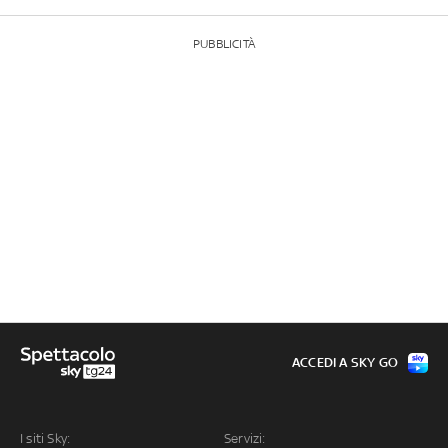
PUBBLICITÀ
ACCEDI A SKY GO
I siti Sky:
Servizi: