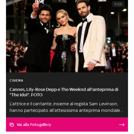
1/25
CINEMA
Cannes, Lily-Rose Depp e The Weeknd all'anteprima di
"The Idol". FOTO
L’attrice e il cantante, insieme al regista Sam Levinson,
hanno partecipato all’attesissima anteprima mondiale
di The Idol. La nuova serie targata HBO sarà disponibile
dal 5 giugno in esclusiva su Sky e in streaming solo su
Vai alla Fotogallery
NOW