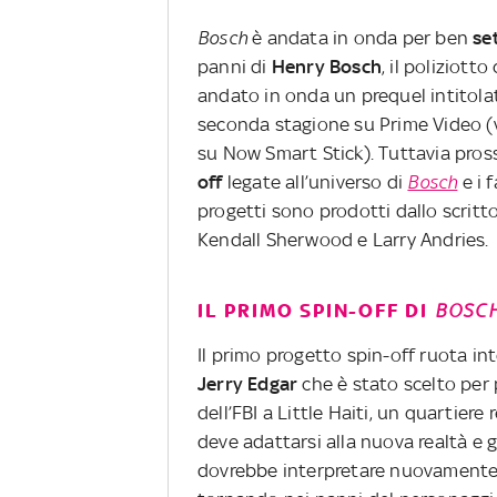
Bosch
è andata in onda per ben
se
panni di
Henry Bosch
, il poliziott
andato in onda un prequel intitol
seconda stagione su Prime Video (vi
su Now Smart Stick). Tuttavia pro
off
legate all’universo di
Bosch
e i 
progetti sono prodotti dallo scritt
Kendall Sherwood e Larry Andries.
IL PRIMO SPIN-OFF DI
BOSC
Il primo progetto spin-off ruota i
Jerry Edgar
che è stato scelto per
dell’FBI a Little Haiti, un quartiere
deve adattarsi alla nuova realtà e
dovrebbe interpretare nuovamente E