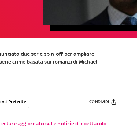
unciato due serie spin-off per ampliare
a serie crime basata sui romanzi di Michael
onti Preferite
CONDIVIDI
 restare aggiornato sulle notizie di spettacolo