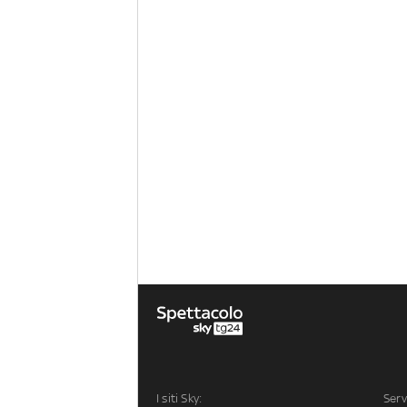
I siti Sky:
Serv