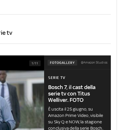
rie tv
@Amazon Studios
FOTOGALLERY
1/11
SERIE TV
Bosch 7, il cast della
serie tv con Titus
Welliver. FOTO
È uscita il 25 giugno, su
Amazon Prime Video, visibile
su Sky Q e NOW, la stagione
conclusiva della serie Bosch,