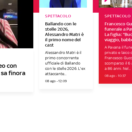
SPETTACOLO
SPETTACOLO
Ballando con le
Francesco Guc
stelle 2026,
funerale a Pa
Alessandro Matri è
La figlia: "Bu
il primo nome del
viaggio, babb
cast
A Pavana il fun
Alessandro Matri è il
privato e laico 
primo concorrente
Francesco Gucci
ufficiale di Ballando
scomparso il 6
deo con
con le stelle 2026. L'ex
a 86 anni. Nel...
 sa finora
attaccante...
08 ago - 10:37
08 ago - 12:09