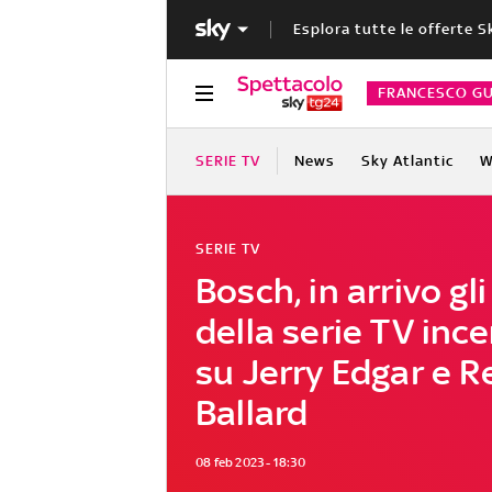
Esplora tutte le offerte S
FRANCESCO GU
SERIE TV
News
Sky Atlantic
W
SERIE TV
Bosch, in arrivo gli
della serie TV ince
su Jerry Edgar e 
Ballard
08 feb 2023 - 18:30