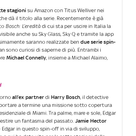
tte stagioni
su Amazon con Titus Welliver nei
o che dà il titolo alla serie. Recentemente è già
ato
Bosch: L’eredità
di cui sta per uscire in Italia la
sibile anche su Sky Glass, Sky Q e tramite la app
ssimamente saranno realizzate ben
due serie spin-
fan sono curiosi di saperne di più. Entrambi i
ore
Michael Connelly
, insieme a Michael Alaimo,
H
ntorno
all’ex partner
di
Harry Bosch
, il detective
 portare a termine una missione sotto copertura
 residenziale di Miami. Tra palme, mare e sole, Edgar
 gestire un fantasma del passato.
Jamie Hector
dgar in questo spin-off in via di sviluppo,