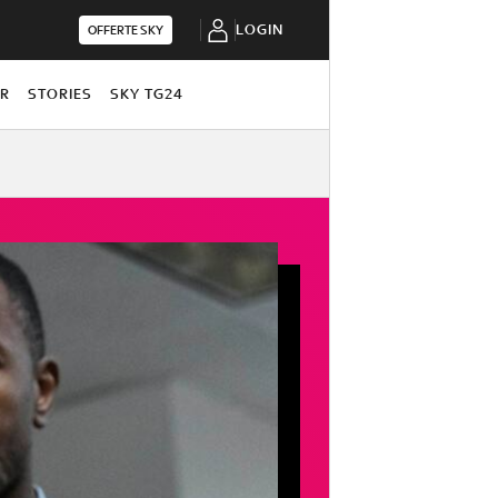
LOGIN
OFFERTE SKY
OR
STORIES
SKY TG24