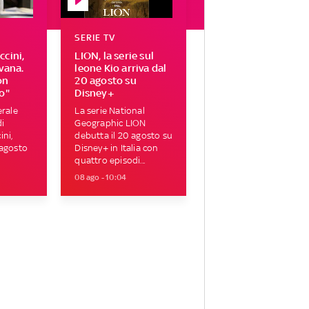
SERIE TV
cini,
LION, la serie sul
vana.
leone Kio arriva dal
on
20 agosto su
o"
Disney+
erale
La serie National
di
Geographic LION
ni,
debutta il 20 agosto su
 agosto
Disney+ in Italia con
quattro episodi...
08 ago - 10:04