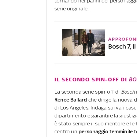
tornando nei panni del personaggio 
serie originale.
APPROFON
Bosch 7, i
IL SECONDO SPIN-OFF DI
BO
La seconda serie spin-off di
Bosch
Renee Ballard
che dirige la nuova di
di Los Angeles. Indaga sui vari casi,
dipartimento e garantire la giustizi
è stato sempre il suo mentore e le 
centro un
personaggio femminile
f