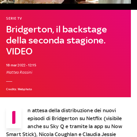
SERIE TV
Bridgerton, il backstage
della seconda stagione.
VIDEO
18 mar 2022 - 12:15
Matteo Rossini
Credits: Webphoto
I
n attesa della distribuzione dei nuovi
episodi di Bridgerton su Netflix (visibile
anche su Sky Q e tramite la app su Now
Smart Stick), Nicola Coughlan e Claudia Jessie