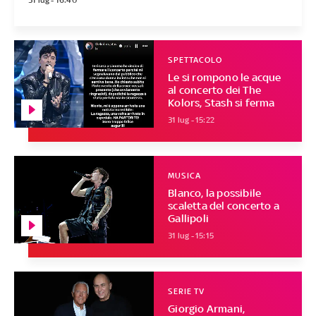
31 lug - 16:40
SPETTACOLO
Le si rompono le acque
al concerto dei The
Kolors, Stash si ferma
31 lug - 15:22
MUSICA
Blanco, la possibile
scaletta del concerto a
Gallipoli
31 lug - 15:15
SERIE TV
Giorgio Armani,