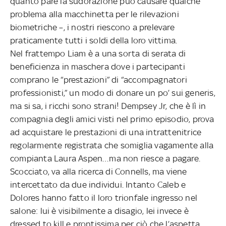
quanto pare la sudorazione può causare qualche
problema alla macchinetta per le rilevazioni
biometriche –, i nostri riescono a prelevare
praticamente tutti i soldi della loro vittima.
Nel frattempo Liam è a una sorta di serata di
beneficienza in maschera dove i partecipanti
comprano le “prestazioni” di “accompagnatori
professionisti,” un modo di donare un po’ sui generis,
ma si sa, i ricchi sono strani! Dempsey Jr, che è lì in
compagnia degli amici visti nel primo episodio, prova
ad acquistare le prestazioni di una intrattenitrice
regolarmente registrata che somiglia vagamente alla
compianta Laura Aspen…ma non riesce a pagare.
Scocciato, va alla ricerca di Connells, ma viene
intercettato da due individui. Intanto Caleb e
Dolores hanno fatto il loro trionfale ingresso nel
salone: lui è visibilmente a disagio, lei invece è
dressed to kill e prontissima per ciò che l’aspetta.