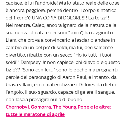
capisce: è lui l’androide! Ma lo stato reale delle cose
è ancora peggiore, perché dentro il corpo sintetico
del fixer c’è UNA COPIA DI DOLORES!! La terza!!
Nel mentre, Caleb, ancora ignaro della natura della
sua nuova alleata e dei suoi “amici”, ha raggiunto
Liam, che prova a convincerlo a lasciarlo andare in
cambio di un bel po’ di soldi, ma lui, decisamente
divertito, ribatte con un secco “Ho io tutti i tuoi
soldi!” Dempsey Jr non capisce: chi diavolo è questo
tizio?? “Sono con lei…” sono le poche ma pregnanti
parole del personaggio di Aaron Paul, e intanto, da
brava villain, ecco materializzarsi Dolores da dietro
l’angolo. Il suo sguardo, capace di gelare il sangue,
non lascia presagire nulla di buono.
Chernobyl, Gomorra, The Young Pope e le altre:
tutte le maratone di aprile