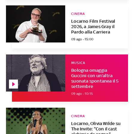
CINEMA
Locarno Film Festival
2026, a James Gray il
Pardo alla Carriera
09 ago - 15:00
MUSICA
Bologna omaggia
Guccini con un'altra
suonata spontanea il 5
settembre
09 ago - 10:15
CINEMA
Locarno, Olivia Wilde su
The Invite: “Con il cast