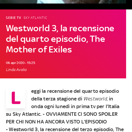
SERIE TV
SKY ATLANTIC
Westworld 3, la recensione
del quarto episodio, The
Mother of Exiles
06 apr 2020 - 15:25
Linda Avolio
L
eggi la recensione del quarto episodio
della terza stagione di
Westworld
,
in
onda ogni lunedì in prima tv per l'Italia
su Sky Atlantic. -
OVVIAMENTE CI SONO SPOILER
PER CHI NON HA ANCORA VISTO L'EPISODIO
-
Westworld 3, la recensione del terzo episodio, The