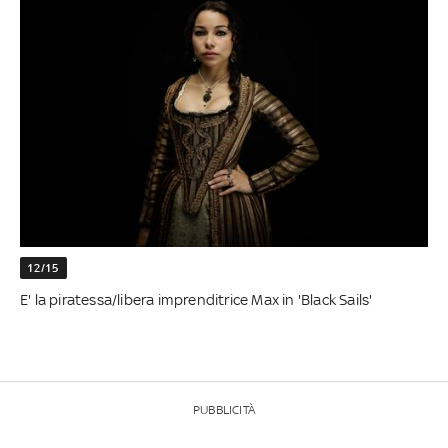
12/15
E' la piratessa/libera imprenditrice Max in 'Black Sails'
PUBBLICITÀ