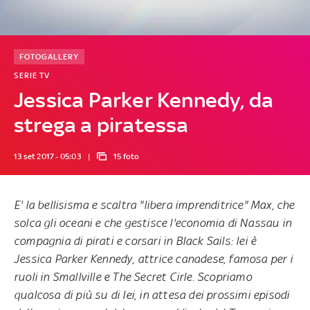
FOTOGALLERY
SERIE TV
Jessica Parker Kennedy, da
strega a piratessa
13 set 2017 - 05:03
15 foto
E' la bellisisma e scaltra "libera imprenditrice"
Max
, che
solca gli oceani e che gestisce l'economia di Nassau in
compagnia di pirati e corsari in
Black Sails:
lei è
Jessica Parker Kennedy
, attrice canadese, famosa per i
ruoli in
Smallville
e
The Secret Cirle
. Scopriamo
qualcosa di più su di lei, in attesa dei prossimi episodi