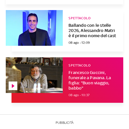
SPETTACOLO
Ballando con le stelle
2026, Alessandro Matri
è il primo nome del cast
08 ago - 12:09
SPETTACOLO
Francesco Guccini,
funerale a Pavana. La
figlia: "Buon viaggio,
babbo"
08 ago - 10:37
PUBBLICITÀ