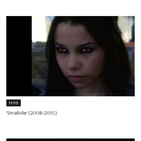
11/15
'Smallville' (2008-2010)