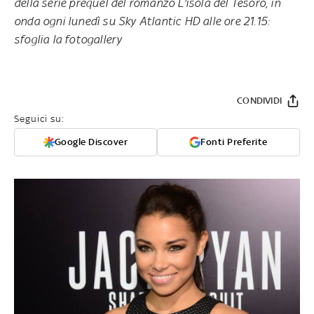
della serie prequel del romanzo
L'isola del Tesoro
, in
onda
ogni lunedì
su
Sky Atlantic HD
alle
ore 21.15
:
sfoglia la fotogallery
CONDIVIDI
Seguici su:
Google Discover
Fonti Preferite