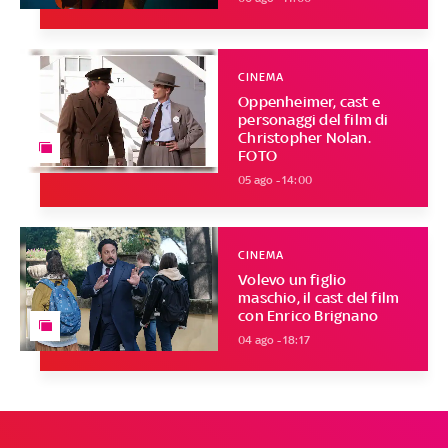
CINEMA
Oppenheimer, cast e
personaggi del film di
Christopher Nolan.
FOTO
05 ago - 14:00
CINEMA
Volevo un figlio
maschio, il cast del film
con Enrico Brignano
04 ago - 18:17