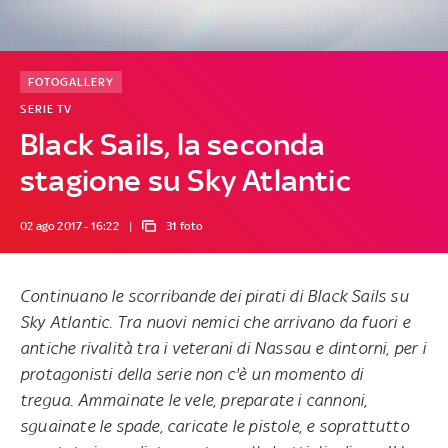
FOTOGALLERY
SERIE TV
Black Sails, la seconda
stagione su Sky Atlantic
02 ago 2017 - 16:22
31 foto
Continuano le scorribande dei pirati di
Black Sails
su
Sky Atlantic. Tra nuovi nemici che arrivano da fuori e
antiche rivalità tra i veterani di Nassau e dintorni, per i
protagonisti della serie non c'è un momento di
tregua. Ammainate le vele, preparate i cannoni,
sguainate le spade, caricate le pistole, e soprattutto