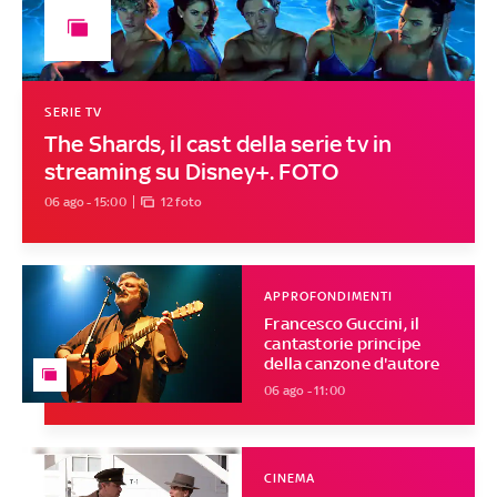
SERIE TV
The Shards, il cast della serie tv in
streaming su Disney+. FOTO
06 ago - 15:00
12 foto
APPROFONDIMENTI
Francesco Guccini, il
cantastorie principe
della canzone d'autore
06 ago - 11:00
CINEMA