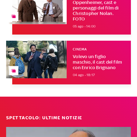
Oppenheimer, cast e
personaggi del film di
Christopher Nolan.
FOTO
05 ago - 14:00
CINEMA
Volevo un figlio
maschio, il cast del film
con Enrico Brignano
04 ago - 18:17
SPETTACOLO: ULTIME NOTIZIE