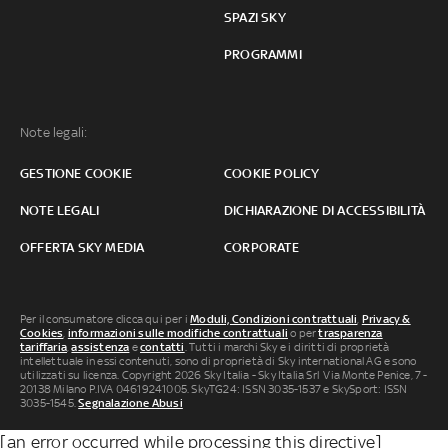
SPAZI SKY
PROGRAMMI
Note legali:
GESTIONE COOKIE
COOKIE POLICY
NOTE LEGALI
DICHIARAZIONE DI ACCESSIBILITÀ
OFFERTA SKY MEDIA
CORPORATE
Per il consumatore clicca qui per i
Moduli, Condizioni contrattuali
,
Privacy &
Cookies
,
informazioni sulle modifiche contrattuali
o per
trasparenza
tariffaria
,
assistenza
e
contatti
. Tutti i marchi Sky e i diritti di proprietà
intellettuale in essi contenuti, sono di proprietà di Sky international AG e sono
utilizzati su licenza. Copyright 2026 Sky Italia - Sky Italia Srl Via Monte Penice, 7 -
20138 Milano P.IVA 04619241005. SkyTG24: ISSN 3035-1537 e SkySport: ISSN
3035-1545.
Segnalazione Abusi
[an error occurred while processing this directive]