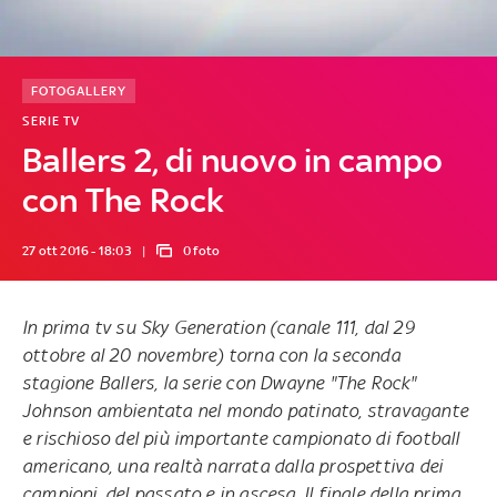
FOTOGALLERY
SERIE TV
Ballers 2, di nuovo in campo
con The Rock
27 ott 2016 - 18:03
0 foto
In prima tv su Sky Generation (canale 111, dal 29
ottobre al 20 novembre) torna con la seconda
stagione Ballers, la serie con Dwayne "The Rock"
Johnson ambientata nel mondo patinato, stravagante
e rischioso del più importante campionato di football
americano, una realtà narrata dalla prospettiva dei
campioni, del passato e in ascesa. Il finale della prima