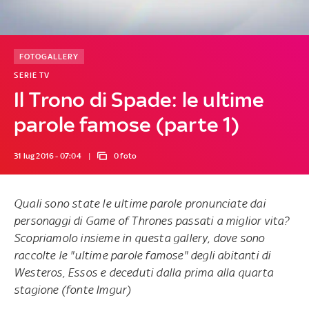
FOTOGALLERY
SERIE TV
Il Trono di Spade: le ultime
parole famose (parte 1)
31 lug 2016 - 07:04
0 foto
Quali sono state le ultime parole pronunciate dai
personaggi di
Game of Thrones
passati a miglior vita?
Scopriamolo insieme in questa gallery, dove sono
raccolte le "ultime parole famose" degli abitanti di
Westeros, Essos e deceduti dalla prima alla quarta
stagione (fonte
Imgur
)