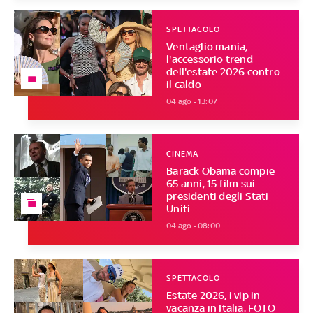
SPETTACOLO
Ventaglio mania,
l'accessorio trend
dell'estate 2026 contro
il caldo
04 ago - 13:07
CINEMA
Barack Obama compie
65 anni, 15 film sui
presidenti degli Stati
Uniti
04 ago - 08:00
SPETTACOLO
Estate 2026, i vip in
vacanza in Italia. FOTO