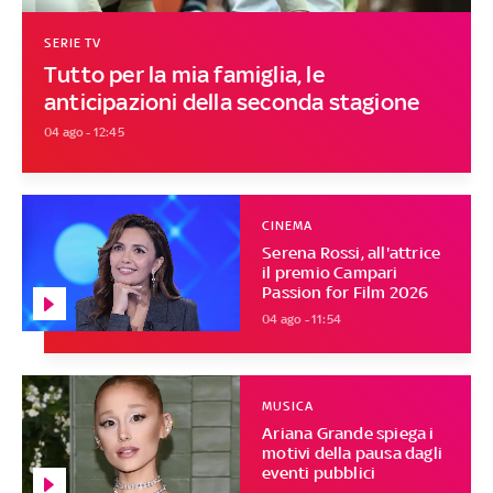
SERIE TV
Tutto per la mia famiglia, le
anticipazioni della seconda stagione
04 ago - 12:45
CINEMA
Serena Rossi, all'attrice
il premio Campari
Passion for Film 2026
04 ago - 11:54
MUSICA
Ariana Grande spiega i
motivi della pausa dagli
eventi pubblici