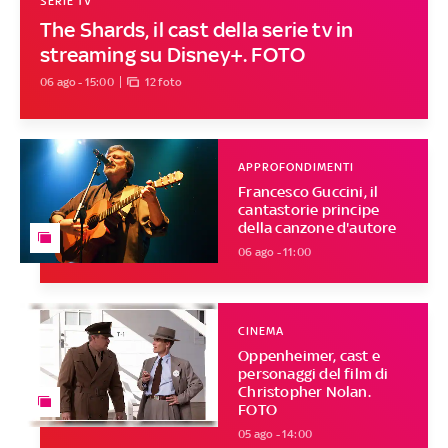
SERIE TV
The Shards, il cast della serie tv in
streaming su Disney+. FOTO
06 ago - 15:00
12 foto
APPROFONDIMENTI
Francesco Guccini, il
cantastorie principe
della canzone d'autore
06 ago - 11:00
CINEMA
Oppenheimer, cast e
personaggi del film di
Christopher Nolan.
FOTO
05 ago - 14:00