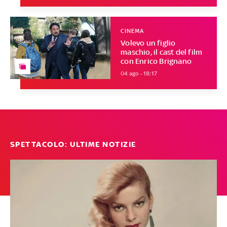
CINEMA
Volevo un figlio
maschio, il cast del film
con Enrico Brignano
04 ago - 18:17
SPETTACOLO: ULTIME NOTIZIE