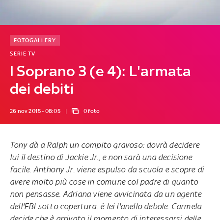
FOTOGALLERY
SERIE TV
I Soprano 3 (e 4): L'armata
dei debiti
26 nov 2015 - 08:05
0 foto
Tony dà a Ralph un compito gravoso: dovrà decidere
lui il destino di Jackie Jr., e non sarà una decisione
facile. Anthony Jr. viene espulso da scuola e scopre di
avere molto più cose in comune col padre di quanto
non pensasse. Adriana viene avvicinata da un agente
dell'FBI sotto copertura: è lei l'anello debole. Carmela
decide che è arrivato il momento di interessarsi delle