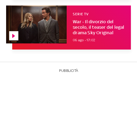
SERIE TV
War - Il divorzio del
secolo, il teaser del legal
drama Sky Original
06 ago - 17:02
PUBBLICITÀ