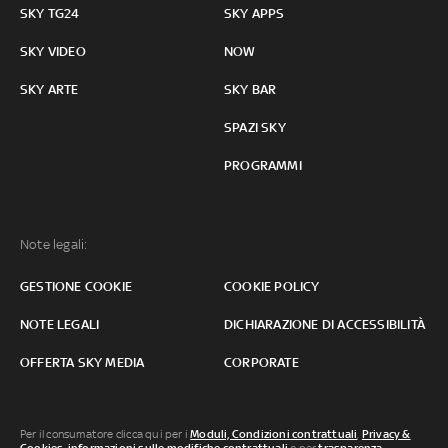
SKY TG24
SKY APPS
SKY VIDEO
NOW
SKY ARTE
SKY BAR
SPAZI SKY
PROGRAMMI
Note legali:
GESTIONE COOKIE
COOKIE POLICY
NOTE LEGALI
DICHIARAZIONE DI ACCESSIBILITÀ
OFFERTA SKY MEDIA
CORPORATE
Per il consumatore clicca qui per i
Moduli, Condizioni contrattuali
,
Privacy &
Cookies
,
informazioni sulle modifiche contrattuali
o per
trasparenza