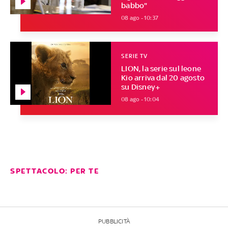
babbo"
08 ago - 10:37
SERIE TV
LION, la serie sul leone
Kio arriva dal 20 agosto
su Disney+
08 ago - 10:04
SPETTACOLO: PER TE
PUBBLICITÀ