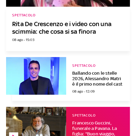
SPETTACOLO
Rita De Crescenzo e i video con una
scimmia: che cosa si sa finora
08 ago - 15:03
SPETTACOLO
Ballando con le stelle
2026, Alessandro Matri
è il primo nome del cast
08 ago - 12:09
SPETTACOLO
Francesco Guccini,
funerale a Pavana. La
figlia: "Buon viaggio,