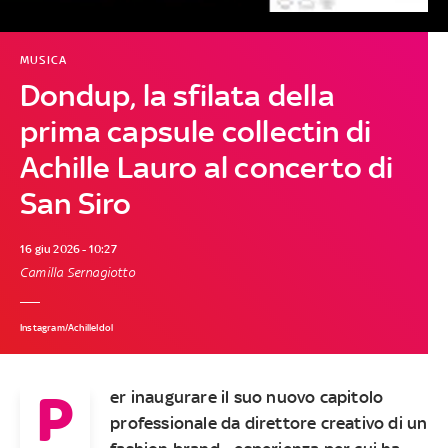
MUSICA
Dondup, la sfilata della
prima capsule collectin di
Achille Lauro al concerto di
San Siro
16 giu 2026 - 10:27
Camilla Sernagiotto
Instagram/AchilleIdol
P
er inaugurare il suo nuovo capitolo
professionale da direttore creativo di un