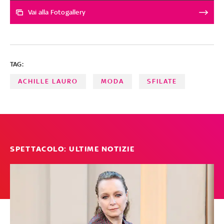
Dolce&Gabbana, eccone alcuni
Vai alla Fotogallery
TAG:
ACHILLE LAURO
MODA
SFILATE
SPETTACOLO: ULTIME NOTIZIE