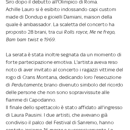
Siro dopo il debutto all'Olimpico di Roma.
Achille Lauro si è esibito indossando capi custom
made di Dondup e gioielli Damiani, maison della
quale è ambassador. La scaletta del concerto ha
proposto 28 brani, tra cui
Rolls royce
,
Me ne frego
,
Bam bam twist
e
1969
.
La serata è stata inoltre segnata da un momento di
forte partecipazione emotiva. L'artista aveva reso
noto di aver invitato al concerto i ragazzi vittime del
rogo di Crans Montana, dedicando loro l'esecuzione
di
Perdutamente
, brano divenuto simbolo del ricordo
delle persone che non sono sopravvissute alle
fiamme di Capodanno.
Il finale dello spettacolo è stato affidato all'ingresso
di Laura Pausini. I due artisti, che avevano già
condiviso il palco del Festival di Sanremo, hanno
cantato insieme
16 marzo
e successivamente
La