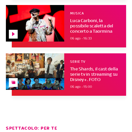
MUSICA
Luca Carboni, la
possibile scaletta del
concerto a Taormina
06 ago - 16:33
SERIE TV
The Shards, il cast della
serie tv in streaming su
Disney+. FOTO
06 ago - 15:00
SPETTACOLO: PER TE