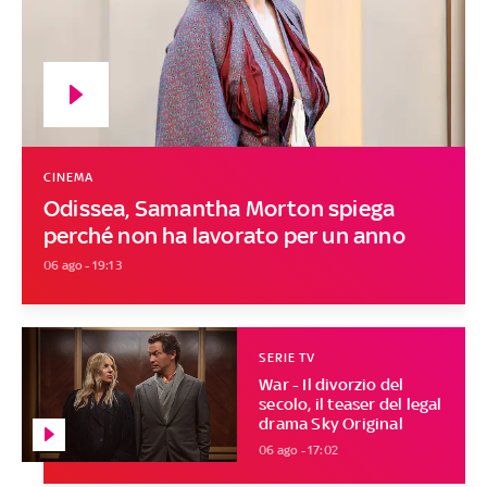
CINEMA
Odissea, Samantha Morton spiega
perché non ha lavorato per un anno
06 ago - 19:13
SERIE TV
War - Il divorzio del
secolo, il teaser del legal
drama Sky Original
06 ago - 17:02