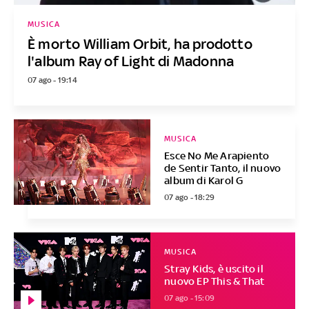
MUSICA
È morto William Orbit, ha prodotto
l'album Ray of Light di Madonna
07 ago - 19:14
MUSICA
Esce No Me Arapiento
de Sentir Tanto, il nuovo
album di Karol G
07 ago - 18:29
MUSICA
Stray Kids, è uscito il
nuovo EP This & That
07 ago - 15:09