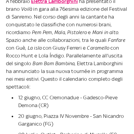
A febbraio
Elettra Lamborghini
ha presentato il
brano
Voilà
in gara alla 76esima edizione del Festival
di Sanremo. Nel corso degli anni la cantante ha
conquistato le classifiche con numerosi brani,
ricordiamo
Pem Pem
,
Mala
,
Pistolero
e
Mani in alto
.
Spazio anche alle collaborazioni, tra le quali
Fanfare
con Guè,
La isla
con Giusy Ferreri e
Caramello
con
Rocco Hunt e Lola Índigo. Parallelamente all’uscita
del singolo
Bam
Bam
Bambina
, Elettra Lamborghini
ha annunciato la sua nuova tournée in programma
nei mesi estivi. Questo il calendario completo degli
spettacoli:
12 giugno, CC Cremonadue - Gadesco-Pieve
Demona (CR)
20 giugno, Piazza IV Novembre - San Nicandro
Garganico (FG)