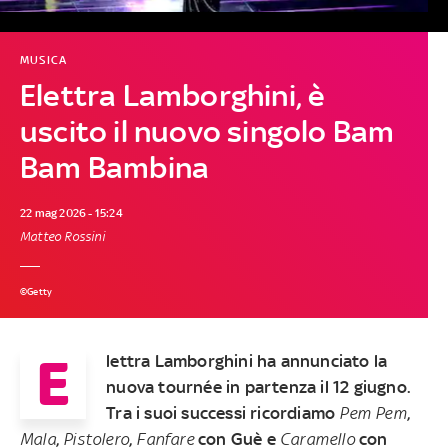
MUSICA
Elettra Lamborghini, è
uscito il nuovo singolo Bam
Bam Bambina
22 mag 2026 - 15:24
Matteo Rossini
©Getty
E
lettra Lamborghini ha annunciato la
nuova tournée in partenza il 12 giugno.
Tra i suoi successi ricordiamo
Pem Pem
,
Mala
,
Pistolero
,
Fanfare
con Guè e
Caramello
con