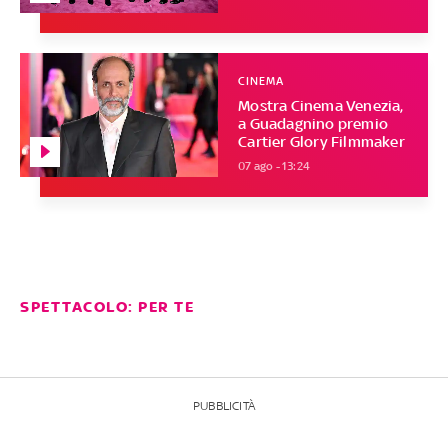
CINEMA
Mostra Cinema Venezia,
a Guadagnino premio
Cartier Glory Filmmaker
07 ago - 13:24
SPETTACOLO: PER TE
PUBBLICITÀ