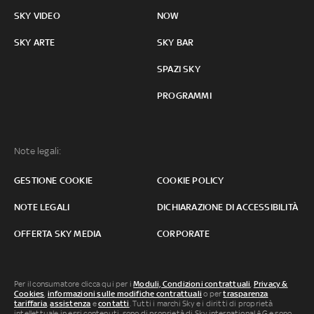
SKY VIDEO
NOW
SKY ARTE
SKY BAR
SPAZI SKY
PROGRAMMI
Note legali:
GESTIONE COOKIE
COOKIE POLICY
NOTE LEGALI
DICHIARAZIONE DI ACCESSIBILITÀ
OFFERTA SKY MEDIA
CORPORATE
Per il consumatore clicca qui per i
Moduli, Condizioni contrattuali
,
Privacy &
Cookies
,
informazioni sulle modifiche contrattuali
o per
trasparenza
tariffaria
,
assistenza
e
contatti
. Tutti i marchi Sky e i diritti di proprietà
intellettuale in essi contenuti, sono di proprietà di Sky international AG e sono