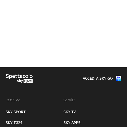
ACCEDI A SKY GO
I siti Sky:
Servizi:
SKY SPORT
SKY TV
SKY TG24
SKY APPS