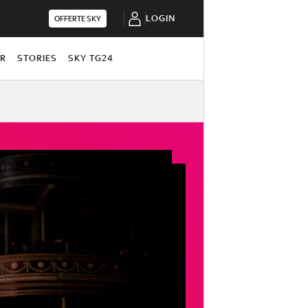
LOGIN
OFFERTE SKY
OR
STORIES
SKY TG24