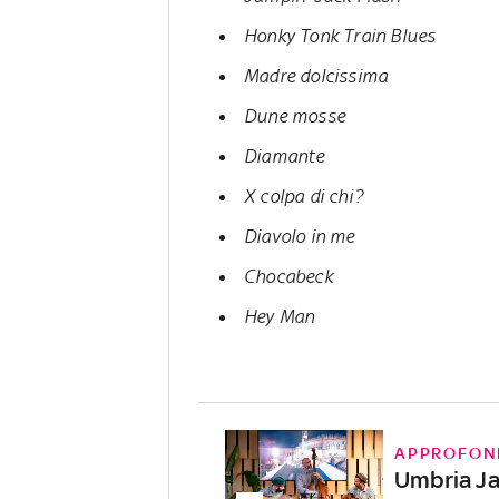
Honky Tonk Train Blues
Madre dolcissima
Dune mosse
Diamante
X colpa di chi?
Diavolo in me
Chocabeck
Hey Man
APPROFON
Umbria Ja