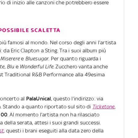
rio di inizio alle canzoni che potrebbero essere
POSSIBILE SCALETTA
 più famosi al mondo. Nel corso degli anni l’artista
 da Eric Clapton a Sting. Tra i suoi album più
,
Miserere
e
Bluesugar
. Per quanto riguarda i
te
,
Blu
e
Wonderful Life
. Zucchero vanta anche
st Traditional R&B Performance alla 49esima
concerto al
PalaUnical
, questo l’indirizzo: via
. Stando a quanto riportato sul sito di
Ticketone
,
.00
. Al momento l’artista non ha rilasciato
a della serata, attesi i suoi grandi successi.
st
, questi i brani eseguiti alla data zero della