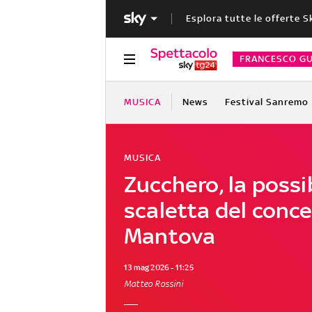
Esplora tutte le offerte S
FRANCESCO GU
MUSICA
News
Festival Sanremo
MUSICA
Zucchero, la possi
scaletta del conce
Mantova
13 mag 2026 - 11:25
Matteo Rossini