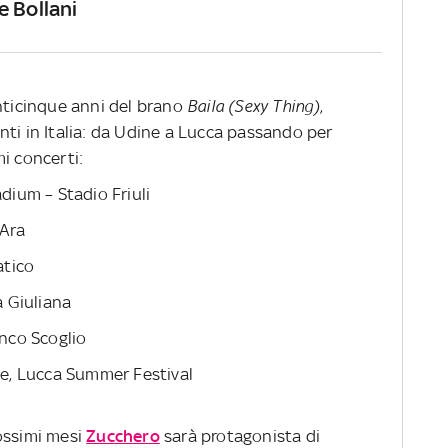
e Bollani
nticinque anni del brano
Baila (Sexy Thing)
,
nti in Italia: da Udine a Lucca passando per
i concerti:
adium – Stadio Friuli
’Ara
atico
a Giuliana
anco Scoglio
che, Lucca Summer Festival
prossimi mesi
Zucchero
sarà protagonista di