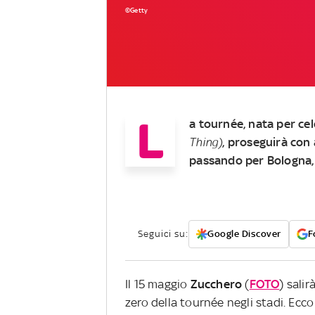
©Getty
L
a tournée, nata per ce
Thing)
, proseguirà con 
passando per Bologna,
Seguici su:
Google Discover
F
Il 15 maggio
Zucchero
(
FOTO
) sali
zero della tournée negli stadi. Ecco