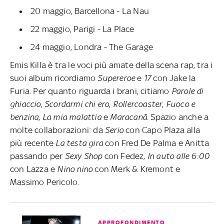
20 maggio, Barcellona - La Nau
22 maggio, Parigi - La Place
24 maggio, Londra - The Garage
Emis Killa è tra le voci più amate della scena rap, tra i
suoi album ricordiamo
Supereroe
e
17
con Jake la
Furia. Per quanto riguarda i brani, citiamo
Parole di
ghiaccio
,
Scordarmi chi ero
,
Rollercoaster
,
Fuoco e
benzina
,
La mia malattia
e
Maracanã
. Spazio anche a
molte collaborazioni: da
Serio
con Capo Plaza alla
più recente
La testa gira
con Fred De Palma e Anitta
passando per
Sexy
Shop
con Fedez,
In auto alle 6:00
con Lazza e
Nino nino
con Merk & Kremont e
Massimo Pericolo.
APPROFONDIMENTO