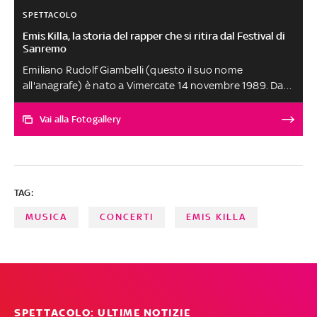
SPETTACOLO
Emis Killa, la storia del rapper che si ritira dal Festival di
Sanremo
Emiliano Rudolf Giambelli (questo il suo nome
all'anagrafe) è nato a Vimercate 14 novembre 1989. Dagli
esordi fino ai primi successi e all'ultimo album. Il rapper
ha rinunciato al Festival di Sanremo in quanto indagato
Vai alla Fotogallery
per associazione a delinquere. Sui social ha sottolineato:
'Apprendo dai giornali che sono indagato, a me è stato
notificato esclusivamente il daspo, che è un atto
amministrativo e non penale'. LA FOTOGALLERY
TAG:
MUSICA
CONCERTI
EMIS KILLA
SPETTACOLO: ULTIME NOTIZIE