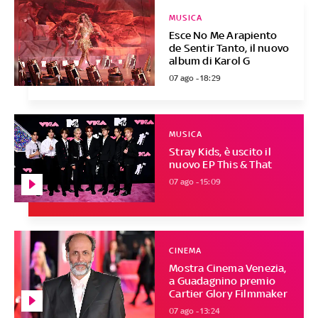
MUSICA
Esce No Me Arapiento
de Sentir Tanto, il nuovo
album di Karol G
07 ago - 18:29
MUSICA
Stray Kids, è uscito il
nuovo EP This & That
07 ago - 15:09
CINEMA
Mostra Cinema Venezia,
a Guadagnino premio
Cartier Glory Filmmaker
07 ago - 13:24