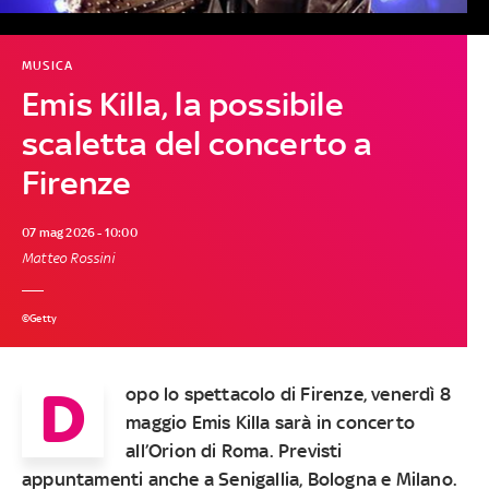
MUSICA
Emis Killa, la possibile
scaletta del concerto a
Firenze
07 mag 2026 - 10:00
Matteo Rossini
©Getty
D
opo lo spettacolo di Firenze, venerdì 8
maggio Emis Killa sarà in concerto
all’Orion di Roma. Previsti
appuntamenti anche a Senigallia, Bologna e Milano.