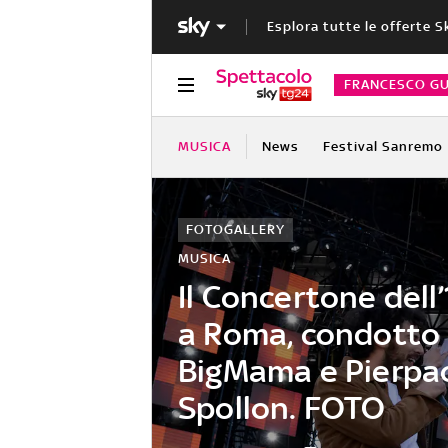
Esplora tutte le offerte S
FRANCESCO GU
MUSICA
News
Festival Sanremo
FOTOGALLERY
MUSICA
Il Concertone dell
a Roma, condotto 
BigMama e Pierpa
Spollon. FOTO