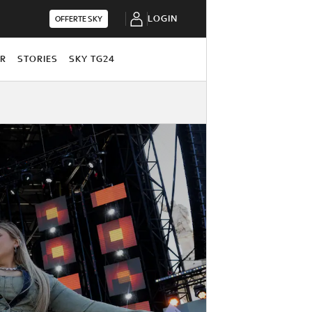
LOGIN
OFFERTE SKY
OR
STORIES
SKY TG24