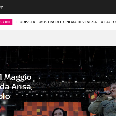
ky
CCINI
L'ODISSEA
MOSTRA DEL CINEMA DI VENEZIA
X FACT
’1 Maggio
da Arisa,
olo