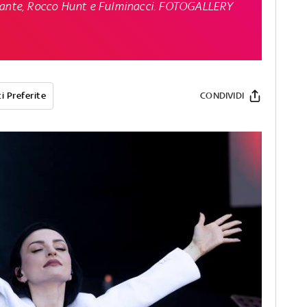
evante, Rocco Hunt e Fulminacci. FOTOGALLERY
i Preferite
CONDIVIDI