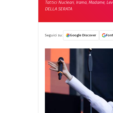
Tattici Nucleari, Irama, Madame, L
DELLA SERATA
Seguici su:
Google Discover
Font