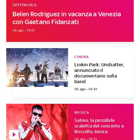
SPETTACOLO
Belen Rodriguez in vacanza a Venezia
con Gaetano Fidanzati
06 ago - 14:51
CINEMA
Linkin Park: Unshatter,
annunciato il
documentario sulla
band
06 ago - 14:41
MUSICA
Salmo, la possibile
scaletta del concerto a
Roccella Jonica
06 ago - 14:19