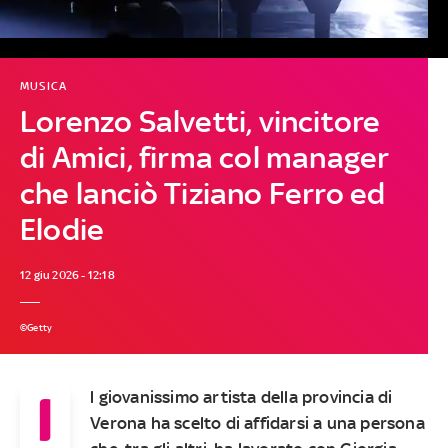
MUSICA
Lorenzo Salvetti, vincitore
di Amici, firma col manager
che lanciò Tiziano Ferro ed
Elodie
12 giu 2026 - 12:18
©Getty
I
l giovanissimo artista della provincia di
Verona ha scelto di affidarsi a una persona