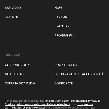
SKY VIDEO
NOW
SKY ARTE
SKY BAR
SPAZI SKY
PROGRAMMI
Note legali:
GESTIONE COOKIE
COOKIE POLICY
NOTE LEGALI
DICHIARAZIONE DI ACCESSIBILITÀ
OFFERTA SKY MEDIA
CORPORATE
Per il consumatore clicca qui per i
Moduli, Condizioni contrattuali
,
Privacy &
Cookies
,
informazioni sulle modifiche contrattuali
o per
trasparenza
tariffaria
,
assistenza
e
contatti
. Tutti i marchi Sky e i diritti di proprietà