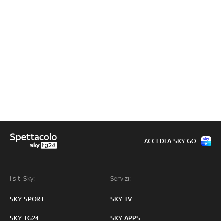
ACCEDI A SKY GO
I siti Sky:
Servizi:
SKY SPORT
SKY TV
SKY TG24
SKY APPS