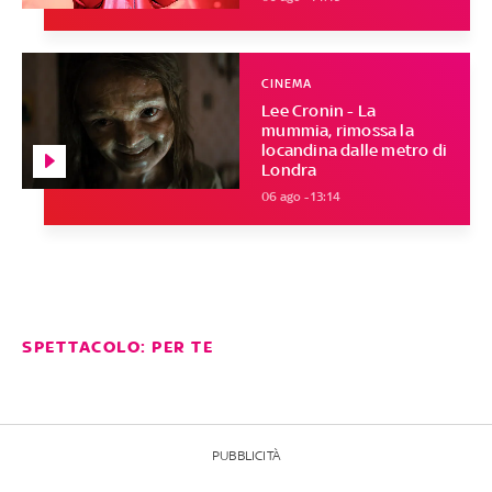
CINEMA
Lee Cronin - La
mummia, rimossa la
locandina dalle metro di
Londra
06 ago - 13:14
SPETTACOLO: PER TE
PUBBLICITÀ