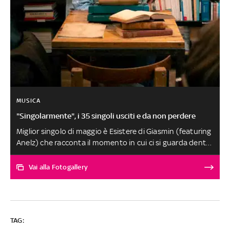
MUSICA
"Singolarmente", i 35 singoli usciti e da non perdere
Miglior singolo di maggio è Esistere di Giasmin (featuring
Anelz) che racconta il momento in cui ci si guarda dentro
e si smette di sopravvivere per iniziare a vivere.
Menzione speciale per i Panoramica, Lera, Kukla, Giuliana
Vai alla Fotogallery
D'Onofrio e Monia Russo con Livio Cori. Tolta l'artista
toscana, tutti gli altri brani, scelti tra oltre 300 ascolti,
sono al secondo posto a pari merito. SELEZIONE E
SCELTA DEI BRANI A CURA DI FABRIZIO BASSO
TAG: