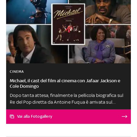
CINEMA
Michael, il cast del film al cinema con Jafaar Jackson e
Cole Domingo
Dopo tanta attesa, finalmente la pellicola biografica sul
Re del Pop diretta da Antoine Fuqua è arrivata sul
grande schermo. Scritta da John Logan e prodotta da
Graham King per Lionsgate e GK Films, si avvale di un
Vai alla Fotogallery
cast eccezionale. Il fulcro è chiaramente lui, il mitico
personaggio messo a titolo, interpretato da suo nipote
Jaafar Jackson. Ma da Colman Domingo a Nia Long,ci