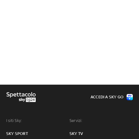
ACCEDI A SKY GO
I siti Sky:
Servizi:
SKY SPORT
SKY TV