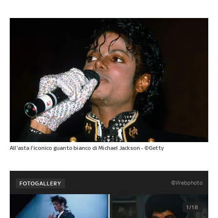
All'asta l'iconico guanto bianco di Michael Jackson - ©Getty
©Webphoto
FOTOGALLERY
1/18