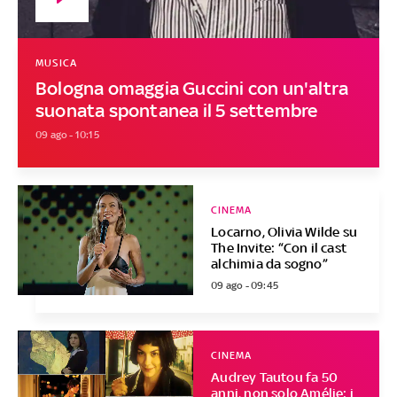
MUSICA
Bologna omaggia Guccini con un'altra
suonata spontanea il 5 settembre
09 ago - 10:15
CINEMA
Locarno, Olivia Wilde su
The Invite: “Con il cast
alchimia da sogno”
09 ago - 09:45
CINEMA
Audrey Tautou fa 50
anni, non solo Amélie: i