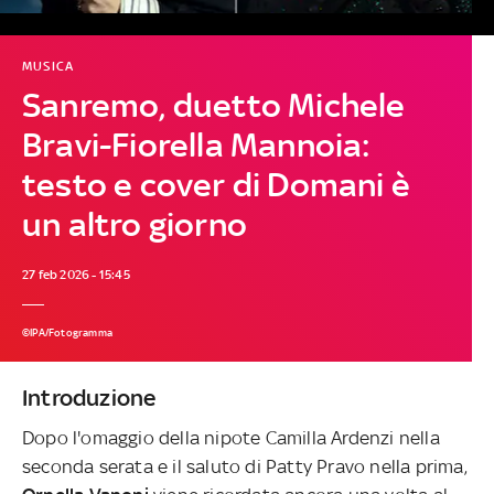
MUSICA
Sanremo, duetto Michele
Bravi-Fiorella Mannoia:
testo e cover di Domani è
un altro giorno
27 feb 2026 - 15:45
©IPA/Fotogramma
Introduzione
Dopo l'omaggio della nipote Camilla Ardenzi nella
seconda serata e il saluto di Patty Pravo nella prima,